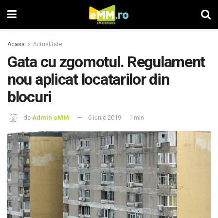
Acasa
Actualitate
Gata cu zgomotul. Regulament
nou aplicat locatarilor din
blocuri
de
Admin eMM
6 iunie 2019
1 min