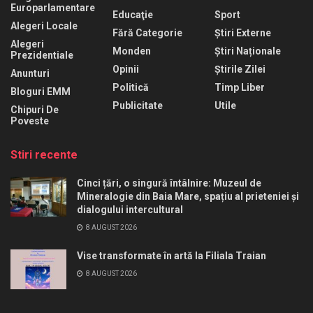
Europarlamentare
Educaţie
Sport
Alegeri Locale
Fără Categorie
Știri Externe
Alegeri
Monden
Știri Naționale
Prezidentiale
Opinii
Știrile Zilei
Anunturi
Politică
Timp Liber
Bloguri EMM
Publicitate
Utile
Chipuri De
Poveste
Stiri recente
Cinci țări, o singură întâlnire: Muzeul de
Mineralogie din Baia Mare, spațiu al prieteniei și
dialogului intercultural
8 AUGUST 2026
Vise transformate în artă la Filiala Traian
8 AUGUST 2026