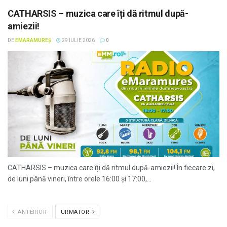
CATHARSIS – muzica care îți dă ritmul după-
amiezii!
DE
EMARAMUREȘ
29 IULIE 2026
0
CATHARSIS – muzica care îți dă ritmul după-amiezii! În fiecare zi,
de luni până vineri, între orele 16:00 și 17:00,...
ANTERIOR
URMATOR