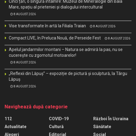
Cinci țări, o singură întâlnire: Muzeul de Mineralogie din Baia
Mare, spațiu al prieteniei și dialogului intercultural
8 AUGUST 2026
Vise transformate în artă la Filiala Traian
8 AUGUST 2026
Compact LIVE, în Preluca Nouă, de Perseide Fest
8 AUGUST 2026
Apelul jandarmilor montani – Natura se admiră la pas, nu se
cucerește cu zgomotul motoarelor!
8 AUGUST 2026
„Reflexii din Lăpuș” – expoziție de pictură și sculptură, la Târgu
Lăpuș
8 AUGUST 2026
Navighează după categorie
112
COVID-19
Război În Ucraina
Actualitate
Cultură
Sănătate
Alegeri
Editorial
Social