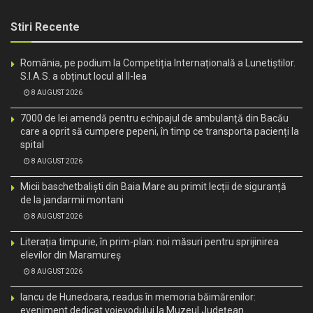
Stiri Recente
România, pe podium la Competiția Internațională a Lunetiștilor.
S.I.A.S. a obținut locul al II-lea
8 AUGUST 2026
7000 de lei amendă pentru echipajul de ambulanță din Bacău
care a oprit să cumpere pepeni, în timp ce transporta pacienți la
spital
8 AUGUST 2026
Micii baschetbaliști din Baia Mare au primit lecții de siguranță
de la jandarmii montani
8 AUGUST 2026
Literația timpurie, în prim-plan: noi măsuri pentru sprijinirea
elevilor din Maramureș
8 AUGUST 2026
Iancu de Hunedoara, readus în memoria băimărenilor:
eveniment dedicat voievodului la Muzeul Județean