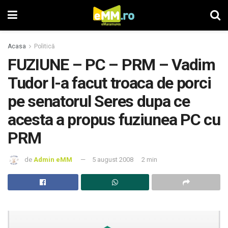
Acasa
Politică
FUZIUNE – PC – PRM – Vadim
Tudor l-a facut troaca de porci
pe senatorul Seres dupa ce
acesta a propus fuziunea PC cu
PRM
de
Admin eMM
5 august 2008
2 min