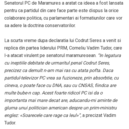
Senatorul PC de Maramures a aratat ca ideea a fost lansata
pentru ca partidul din care face parte este dispus la orice
colaborare politica, cu parlamentari ai formatiunilor care vor
sa adere la doctrina conservatorilor.
La scurta vreme dupa declaratia lui Codrut Seres a venit si
replica din partea liderului PRM, Corneliu Vadim Tudor, care
l-a atacat virulent pe senatorul maramuresean.
”In legatura
cu ineptiile debitate de urmaritul penal Codrut Seres,
precizez ca demult n-am mai ras cu atata pofta. Daca
partidul-televizor PC vrea sa fuzioneze, prin absorbtie, cu
cineva, o poate face cu DNA, sau cu CNSAS, fiindca are
multe bube-n cap. Acest foarte ridicol PC isi da o
importanta mai mare decat are, aducandu-mi aminte de
gluma unui politician american despre un prim-ministru
englez: «Soarecele care rage ca leul»”,
a precizat Vadim
Tudor.