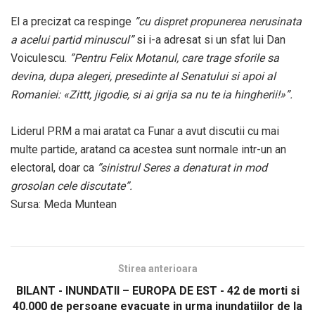
El a precizat ca respinge
”cu dispret propunerea nerusinata
a acelui partid minuscul”
si i-a adresat si un sfat lui Dan
Voiculescu.
”Pentru Felix Motanul, care trage sforile sa
devina, dupa alegeri, presedinte al Senatului si apoi al
Romaniei: «Zittt, jigodie, si ai grija sa nu te ia hingherii!»”.
Liderul PRM a mai aratat ca Funar a avut discutii cu mai
multe partide, aratand ca acestea sunt normale intr-un an
electoral, doar ca
”sinistrul Seres a denaturat in mod
grosolan cele discutate”.
Sursa: Meda Muntean
Stirea anterioara
BILANT - INUNDATII – EUROPA DE EST - 42 de morti si
40.000 de persoane evacuate in urma inundatiilor de la