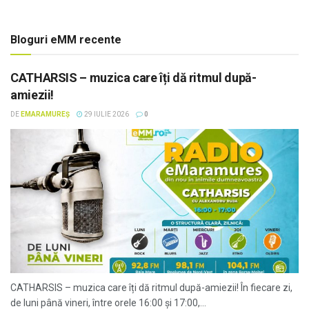
Bloguri eMM recente
CATHARSIS – muzica care îți dă ritmul după-
amiezii!
DE
EMARAMUREȘ
29 IULIE 2026
0
CATHARSIS – muzica care îți dă ritmul după-amiezii! În fiecare zi,
de luni până vineri, între orele 16:00 și 17:00,...