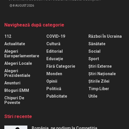
8 AUGUST 2026
Navighează după categorie
112
COVID-19
Război În Ucraina
Actualitate
Cultură
Sănătate
Alegeri
Editorial
Social
Europarlamentare
Educaţie
Sport
Alegeri Locale
Fără Categorie
Știri Externe
Alegeri
Monden
Știri Naționale
Prezidentiale
Opinii
Știrile Zilei
Anunturi
Politică
Timp Liber
Bloguri EMM
Publicitate
Utile
Chipuri De
Poveste
Stiri recente
România, pe podium la Competiția