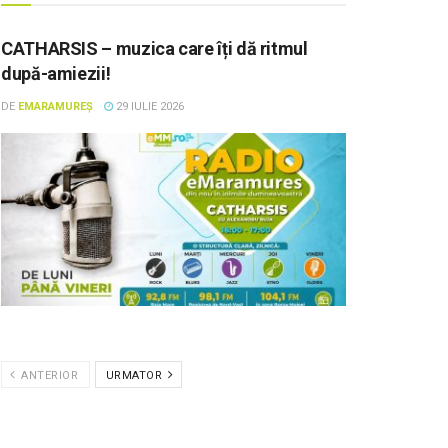
CATHARSIS – muzica care îți dă ritmul
după-amiezii!
DE
EMARAMUREȘ
29 IULIE 2026
ANTERIOR
URMATOR