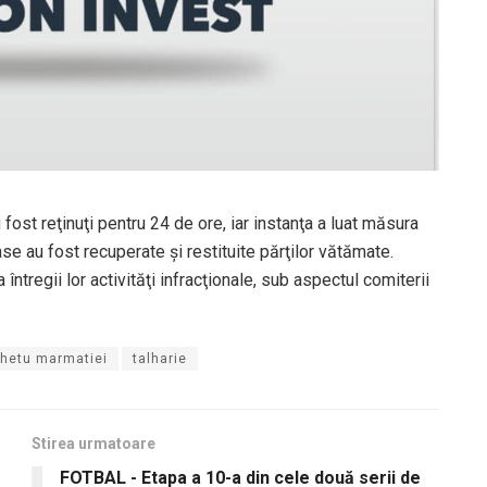
au fost reţinuţi pentru 24 de ore, iar instanţa a luat măsura
se au fost recuperate şi restituite părţilor vătămate.
întregii lor activităţi infracţionale, sub aspectul comiterii
ghetu marmatiei
talharie
Stirea urmatoare
FOTBAL - Etapa a 10-a din cele două serii de