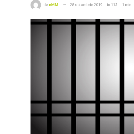
de
eMM
28 octombrie 2019
in
112
1 min