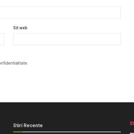
Sit web
nfidentialitate.
S
Stiri Recente