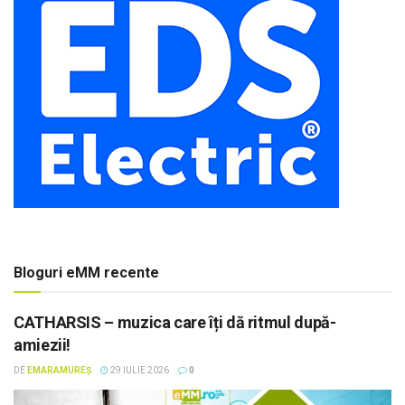
Bloguri eMM recente
CATHARSIS – muzica care îți dă ritmul după-
amiezii!
DE
EMARAMUREȘ
29 IULIE 2026
0