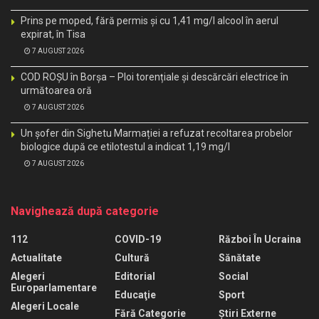
Prins pe moped, fără permis și cu 1,41 mg/l alcool în aerul
expirat, în Tisa
7 AUGUST 2026
COD ROȘU în Borșa – Ploi torențiale și descărcări electrice în
următoarea oră
7 AUGUST 2026
Un șofer din Sighetu Marmației a refuzat recoltarea probelor
biologice după ce etilotestul a indicat 1,19 mg/l
7 AUGUST 2026
Navighează după categorie
112
COVID-19
Război În Ucraina
Actualitate
Cultură
Sănătate
Alegeri
Editorial
Social
Europarlamentare
Educaţie
Sport
Alegeri Locale
Fără Categorie
Știri Externe