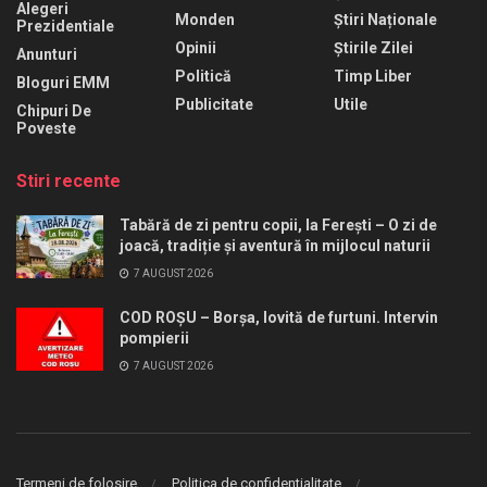
Alegeri
Monden
Știri Naționale
Prezidentiale
Opinii
Știrile Zilei
Anunturi
Politică
Timp Liber
Bloguri EMM
Publicitate
Utile
Chipuri De
Poveste
Stiri recente
Tabără de zi pentru copii, la Ferești – O zi de
joacă, tradiție și aventură în mijlocul naturii
7 AUGUST 2026
COD ROȘU – Borșa, lovită de furtuni. Intervin
pompierii
7 AUGUST 2026
Termeni de folosire
Politica de confidentialitate