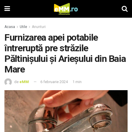
Acasa
Utile
Anunturi
Furnizarea apei potabile
întreruptă pre străzile
Păltinişului şi Arieşului din Baia
Mare
de
eMM
6 februarie 2024
1 min