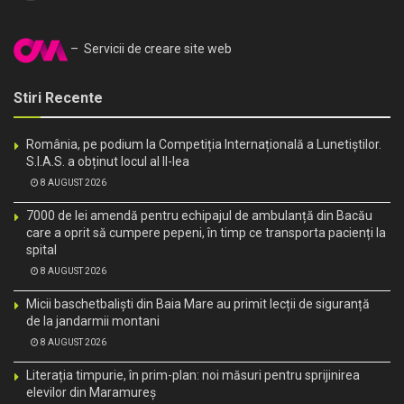
– Servicii de creare site web
Stiri Recente
România, pe podium la Competiția Internațională a Lunetiștilor.
S.I.A.S. a obținut locul al II-lea
8 AUGUST 2026
7000 de lei amendă pentru echipajul de ambulanță din Bacău
care a oprit să cumpere pepeni, în timp ce transporta pacienți la
spital
8 AUGUST 2026
Micii baschetbaliști din Baia Mare au primit lecții de siguranță
de la jandarmii montani
8 AUGUST 2026
Literația timpurie, în prim-plan: noi măsuri pentru sprijinirea
elevilor din Maramureș