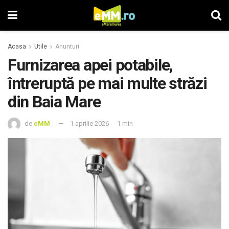
Acasa
Utile
Anunturi
Furnizarea apei potabile,
întreruptă pe mai multe străzi
din Baia Mare
de
eMM
1 aprilie 2026
1 min