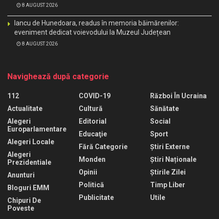
8 AUGUST 2026
Iancu de Hunedoara, readus în memoria băimărenilor:
eveniment dedicat voievodului la Muzeul Județean
8 AUGUST 2026
Navighează după categorie
112
COVID-19
Război În Ucraina
Actualitate
Cultură
Sănătate
Alegeri
Editorial
Social
Europarlamentare
Educaţie
Sport
Alegeri Locale
Fără Categorie
Știri Externe
Alegeri
Monden
Știri Naționale
Prezidentiale
Opinii
Știrile Zilei
Anunturi
Politică
Timp Liber
Bloguri EMM
Publicitate
Utile
Chipuri De
Poveste