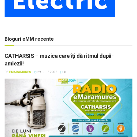
Bloguri eMM recente
CATHARSIS – muzica care îți dă ritmul după-
amiezii!
DE
EMARAMUREȘ
29 IULIE 2026
0