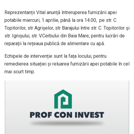
Reprezentanții Vital anunță întreruperea furnizării apei
potabile miercuri, 1 aprilie, până la ora 14.00, pe str. C.
Topitorilor, str Agrișelor, str Barajului între str. C. Topitorilor și
str. Ignișului, str. V.Cerbului din Baia Mare, pentru lucrări de
reparații la rețeaua publică de alimentare cu apă.
Echipele de intervenție sunt la fața locului, pentru
remedierea situației și reluarea furnizării apei potabile în cel
mai scurt timp.