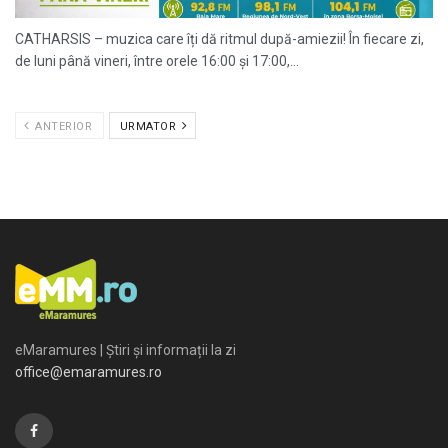
CATHARSIS – muzica care îți dă ritmul după-amiezii! În fiecare zi,
de luni până vineri, între orele 16:00 și 17:00,...
ANTERIOR
URMATOR
eMaramures | Știri și informații la zi
office@emaramures.ro