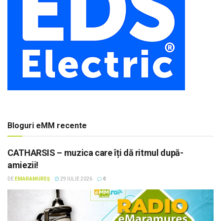
Bloguri eMM recente
CATHARSIS – muzica care îți dă ritmul după-
amiezii!
DE
EMARAMUREȘ
29 IULIE 2026
0