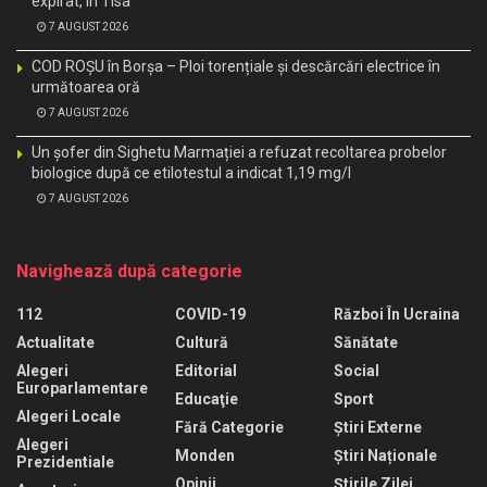
expirat, în Tisa
7 AUGUST 2026
COD ROȘU în Borșa – Ploi torențiale și descărcări electrice în
următoarea oră
7 AUGUST 2026
Un șofer din Sighetu Marmației a refuzat recoltarea probelor
biologice după ce etilotestul a indicat 1,19 mg/l
7 AUGUST 2026
Navighează după categorie
112
COVID-19
Război În Ucraina
Actualitate
Cultură
Sănătate
Alegeri
Editorial
Social
Europarlamentare
Educaţie
Sport
Alegeri Locale
Fără Categorie
Știri Externe
Alegeri
Monden
Știri Naționale
Prezidentiale
Opinii
Știrile Zilei