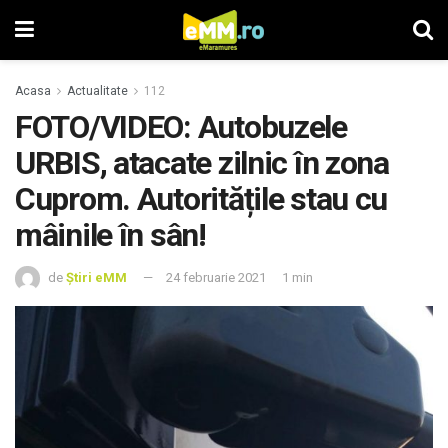
Acasa
Actualitate
112
FOTO/VIDEO: Autobuzele
URBIS, atacate zilnic în zona
Cuprom. Autoritățile stau cu
mâinile în sân!
de
Știri eMM
24 februarie 2021
1 min