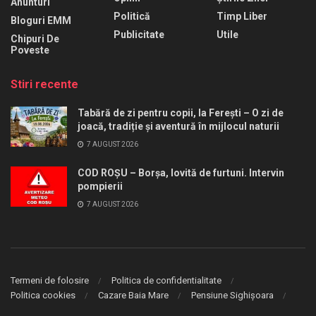
Anunturi
Politică
Timp Liber
Bloguri EMM
Publicitate
Utile
Chipuri De
Poveste
Stiri recente
Tabără de zi pentru copii, la Ferești – O zi de
joacă, tradiție și aventură în mijlocul naturii
7 AUGUST 2026
COD ROȘU – Borșa, lovită de furtuni. Intervin
pompierii
7 AUGUST 2026
Termeni de folosire
Politica de confidentialitate
Politica cookies
Cazare Baia Mare
Pensiune Sighișoara