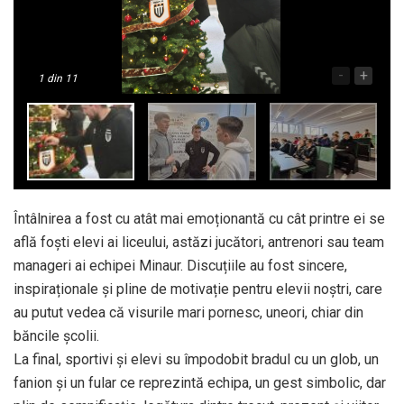
-
+
1
din 11
Întâlnirea a fost cu atât mai emoționantă cu cât printre ei se
află foști elevi ai liceului, astăzi jucători, antrenori sau team
manageri ai echipei Minaur. Discuțiile au fost sincere,
inspiraționale și pline de motivație pentru elevii noștri, care
au putut vedea că visurile mari pornesc, uneori, chiar din
băncile școlii.
La final, sportivi și elevi su împodobit bradul cu un glob, un
fanion și un fular ce reprezintă echipa, un gest simbolic, dar