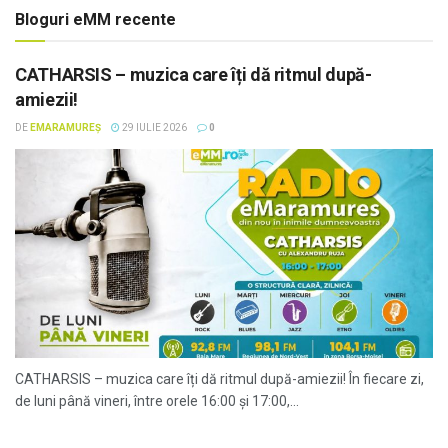
Bloguri eMM recente
CATHARSIS – muzica care îți dă ritmul după-
amiezii!
DE
EMARAMUREȘ
29 IULIE 2026
0
CATHARSIS – muzica care îți dă ritmul după-amiezii! În fiecare zi,
de luni până vineri, între orele 16:00 și 17:00,...