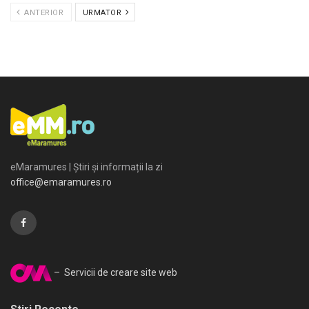
ANTERIOR
URMATOR
eMaramures | Știri și informații la zi
office@emaramures.ro
– Servicii de creare site web