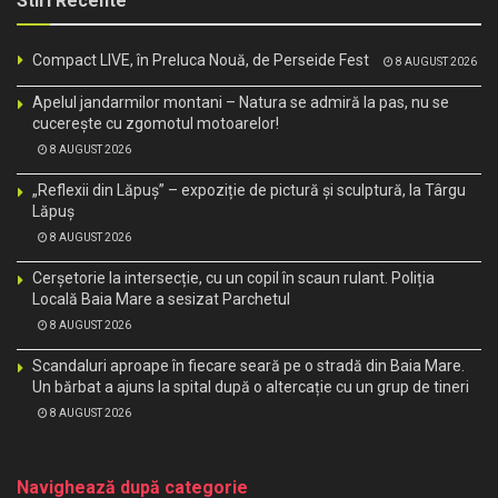
Stiri Recente
Compact LIVE, în Preluca Nouă, de Perseide Fest
8 AUGUST 2026
Apelul jandarmilor montani – Natura se admiră la pas, nu se
cucerește cu zgomotul motoarelor!
8 AUGUST 2026
„Reflexii din Lăpuș” – expoziție de pictură și sculptură, la Târgu
Lăpuș
8 AUGUST 2026
Cerșetorie la intersecție, cu un copil în scaun rulant. Poliția
Locală Baia Mare a sesizat Parchetul
8 AUGUST 2026
Scandaluri aproape în fiecare seară pe o stradă din Baia Mare.
Un bărbat a ajuns la spital după o altercație cu un grup de tineri
8 AUGUST 2026
Navighează după categorie