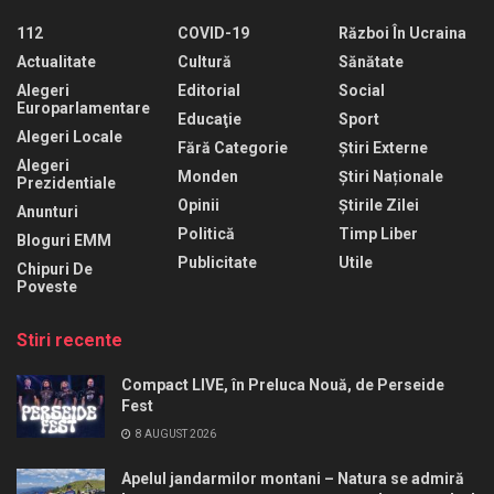
112
COVID-19
Război În Ucraina
Actualitate
Cultură
Sănătate
Alegeri
Editorial
Social
Europarlamentare
Educaţie
Sport
Alegeri Locale
Fără Categorie
Știri Externe
Alegeri
Monden
Știri Naționale
Prezidentiale
Opinii
Știrile Zilei
Anunturi
Politică
Timp Liber
Bloguri EMM
Publicitate
Utile
Chipuri De
Poveste
Stiri recente
Compact LIVE, în Preluca Nouă, de Perseide
Fest
8 AUGUST 2026
Apelul jandarmilor montani – Natura se admiră