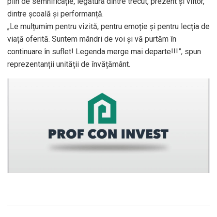
plin de semnificație, legătura dintre trecut, prezent și viitor,
dintre școală și performanță.
„Le mulțumim pentru vizită, pentru emoție și pentru lecția de
viață oferită. Suntem mândri de voi și vă purtăm în
continuare în suflet! Legenda merge mai departe!!!”, spun
reprezentanții unității de învățământ.