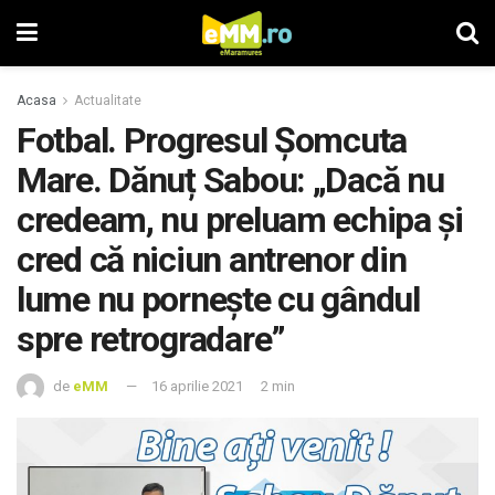
Acasa
Actualitate
Fotbal. Progresul Șomcuta
Mare. Dănuț Sabou: „Dacă nu
credeam, nu preluam echipa și
cred că niciun antrenor din
lume nu pornește cu gândul
spre retrogradare”
de
eMM
16 aprilie 2021
2 min