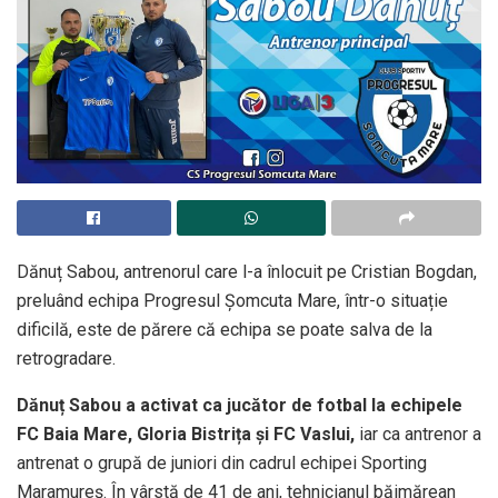
Dănuț Sabou, antrenorul care l-a înlocuit pe Cristian Bogdan,
preluând echipa Progresul Șomcuta Mare, într-o situație
dificilă, este de părere că echipa se poate salva de la
retrogradare.
Dănuț Sabou a activat ca jucător de fotbal la echipele
FC Baia Mare, Gloria Bistrița și FC Vaslui,
iar ca antrenor a
antrenat o grupă de juniori din cadrul echipei Sporting
Maramureș. În vârstă de 41 de ani, tehnicianul băimărean