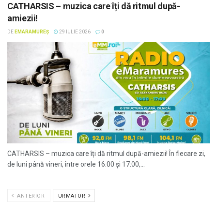
CATHARSIS – muzica care îți dă ritmul după-
amiezii!
DE
EMARAMUREȘ
29 IULIE 2026
0
CATHARSIS – muzica care îți dă ritmul după-amiezii! În fiecare zi,
de luni până vineri, între orele 16:00 și 17:00,...
ANTERIOR
URMATOR