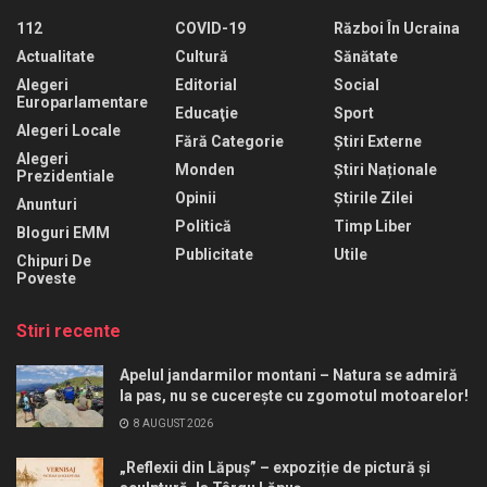
112
COVID-19
Război În Ucraina
Actualitate
Cultură
Sănătate
Alegeri
Editorial
Social
Europarlamentare
Educaţie
Sport
Alegeri Locale
Fără Categorie
Știri Externe
Alegeri
Monden
Știri Naționale
Prezidentiale
Opinii
Știrile Zilei
Anunturi
Politică
Timp Liber
Bloguri EMM
Publicitate
Utile
Chipuri De
Poveste
Stiri recente
Apelul jandarmilor montani – Natura se admiră
la pas, nu se cucerește cu zgomotul motoarelor!
8 AUGUST 2026
„Reflexii din Lăpuș” – expoziție de pictură și