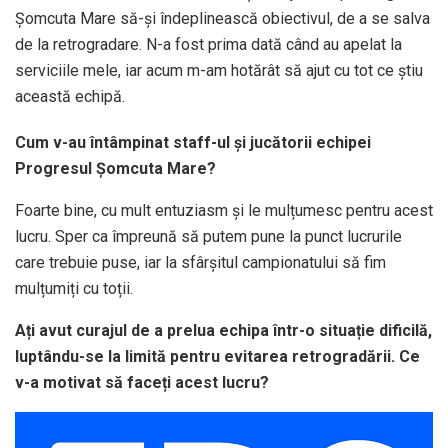
Șomcuta Mare să-și îndeplinească obiectivul, de a se salva
de la retrogradare. N-a fost prima dată când au apelat la
serviciile mele, iar acum m-am hotărât să ajut cu tot ce știu
această echipă.
Cum v-au întâmpinat staff-ul și jucătorii echipei
Progresul Șomcuta Mare?
Foarte bine, cu mult entuziasm și le mulțumesc pentru acest
lucru. Sper ca împreună să putem pune la punct lucrurile
care trebuie puse, iar la sfârșitul campionatului să fim
mulțumiți cu toții.
Ați avut curajul de a prelua echipa într-o situație dificilă,
luptându-se la limită pentru evitarea retrogradării. Ce
v-a motivat să faceți acest lucru?