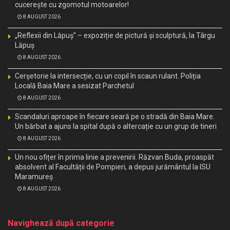
cucerește cu zgomotul motoarelor!
8 AUGUST 2026
„Reflexii din Lăpuș” – expoziție de pictură și sculptură, la Târgu
Lăpuș
8 AUGUST 2026
Cerșetorie la intersecție, cu un copil în scaun rulant. Poliția
Locală Baia Mare a sesizat Parchetul
8 AUGUST 2026
Scandaluri aproape în fiecare seară pe o stradă din Baia Mare.
Un bărbat a ajuns la spital după o altercație cu un grup de tineri
8 AUGUST 2026
Un nou ofițer în prima linie a prevenirii. Răzvan Buda, proaspăt
absolvent al Facultății de Pompieri, a depus jurământul la ISU
Maramureș
8 AUGUST 2026
Navighează după categorie