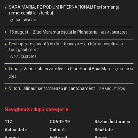
SARA MARIA, PE PODIUM INTERNAȚIONAL! Performanță
remarcabilă la Istanbul
10 AUGUST 2026
15 august – Ziua Maramureșului la Planetariu
9 AUGUST 2026
Descoperire șocantă în râul Ruscova – Un bărbat dispărut a
fost găsit mort
9 AUGUST 2026
Luna și Venus, observate live la Planetariul Baia Mare
9 AUGUST
2026
Viitorul Minaur se formează în cantonament
9 AUGUST 2026
Navighează după categorie
112
COVID-19
Război În Ucraina
Actualitate
Cultură
Sănătate
Alegeri
Editorial
Social