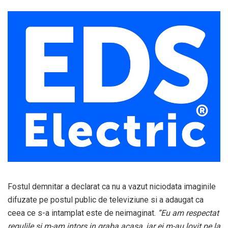
Fostul demnitar a declarat ca nu a vazut niciodata imaginile
difuzate pe postul public de televiziune si a adaugat ca
ceea ce s-a intamplat este de neimaginat.
”Eu am respectat
regulile si m-am intors in graba acasa, iar ei m-au lovit pe la