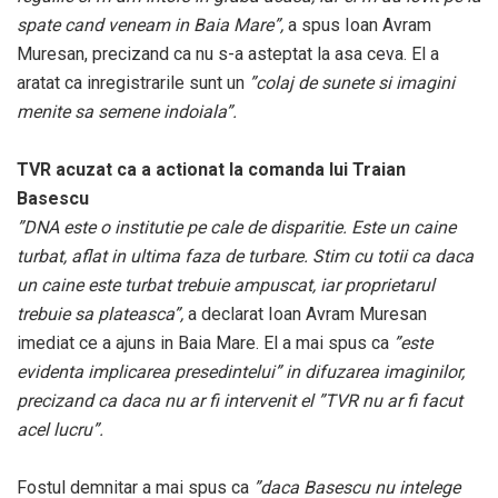
spate cand veneam in Baia Mare”,
a spus Ioan Avram
Muresan, precizand ca nu s-a asteptat la asa ceva. El a
aratat ca inregistrarile sunt un
”colaj de sunete si imagini
menite sa semene indoiala”.
TVR acuzat ca a actionat la comanda lui Traian
Basescu
”DNA este o institutie pe cale de disparitie. Este un caine
turbat, aflat in ultima faza de turbare. Stim cu totii ca daca
un caine este turbat trebuie ampuscat, iar proprietarul
trebuie sa plateasca”,
a declarat Ioan Avram Muresan
imediat ce a ajuns in Baia Mare. El a mai spus ca
”este
evidenta implicarea presedintelui” in difuzarea imaginilor,
precizand ca daca nu ar fi intervenit el ”TVR nu ar fi facut
acel lucru”.
Fostul demnitar a mai spus ca
”daca Basescu nu intelege