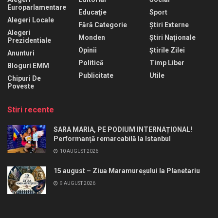
Europarlamentare
Educaţie
Sport
Alegeri Locale
Fără Categorie
Știri Externe
Alegeri
Monden
Știri Naționale
Prezidentiale
Opinii
Știrile Zilei
Anunturi
Politică
Timp Liber
Bloguri EMM
Publicitate
Utile
Chipuri De
Poveste
Stiri recente
SARA MARIA, PE PODIUM INTERNAȚIONAL!
Performanță remarcabilă la Istanbul
10 AUGUST 2026
15 august – Ziua Maramureșului la Planetariu
9 AUGUST 2026