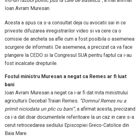
intr-un razboi politic pus la cale de Basescu”,
a mai afirmat
Ioan Avram Muresan.
Acesta a spus ca s-a consultat deja cu avocatii sai in ce
priveste difuzarea inregistrarilor video si va cere ca o
comisie de ancheta sa afle cum a fost posibila o asemenea
scurgere de informatii. De asemenea, a precizat ca va face
plangere la CEDO si la Congresul SUA pentru faptul ca i-au
fost incalcate drepturile.
Fostul ministru Muresan a negat ca Remes ar fi luat
bani
Ioan Avram Muresan a negat ca i-ar fi dat mita ministrului
agriculturii Decebal Traian Remes.
”Domnul Remes nu a
primit niciodata un plic cu bani”,
a afirmat acesta, precizand
ca i-a dat doar documentele referitoare la un caz in care s-a
cerut retrocedarea sediului Episcopiei Greco-Catolice din
Baia Mare.