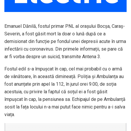
Emanuel Dănilă, fostul primar PNL al oraşului Bocșa, Caraș-
Severin, a fost găsit mort la doar o lună după ce a
demisionat din funcție pe fondul unei depresii acute în urma
infectării cu coronavirus. Din primele informații, se pare că
ar fi vorba despre un suicid, transmite Antena 3.
Fostul edil s-a împușcat în cap, cel mai probabil cu o armă
de vânătoare, în această dimineață. Poliția și Ambulanța au
fost anunțate prin apel la 112, în jurul orei 9.00, de soția
acestuia, cu privire la faptul că soțul ei a fost găsit
împușcat în cap, la pensiunea sa. Echipajul de pe Ambulanță
sosit la fața locului n-a mai putut face nimic pentru a-i salva
viața.