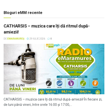
Bloguri eMM recente
CATHARSIS – muzica care îți dă ritmul după-
amiezii!
DE
EMARAMUREȘ
29 IULIE 2026
0
CATHARSIS – muzica care îți dă ritmul după-amiezii! În fiecare zi,
de luni până vineri, între orele 16:00 și 17:00,...