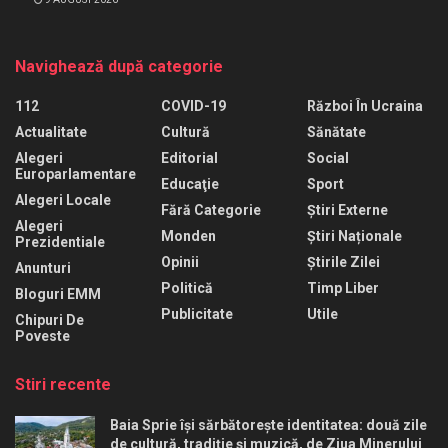
Navighează după categorie
112
COVID-19
Război În Ucraina
Actualitate
Cultură
Sănătate
Alegeri
Editorial
Social
Europarlamentare
Educaţie
Sport
Alegeri Locale
Fără Categorie
Știri Externe
Alegeri
Monden
Știri Naționale
Prezidentiale
Opinii
Știrile Zilei
Anunturi
Politică
Timp Liber
Bloguri EMM
Publicitate
Utile
Chipuri De
Poveste
Stiri recente
Baia Sprie își sărbătorește identitatea: două zile
de cultură, tradiție și muzică, de Ziua Minerului