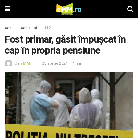
Acasa
Actualitate
112
Fost primar, găsit împuşcat în
cap în propria pensiune
de
eMM
23 aprilie 2021
1 min