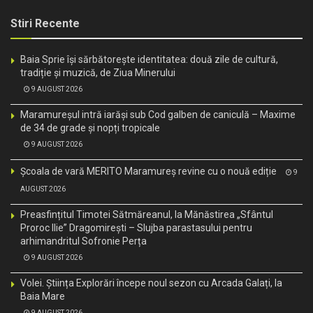
Stiri Recente
Baia Sprie își sărbătorește identitatea: două zile de cultură,
tradiție și muzică, de Ziua Minerului
9 AUGUST 2026
Maramureșul intră iarăși sub Cod galben de caniculă – Maxime
de 34 de grade și nopți tropicale
9 AUGUST 2026
Școala de vară MERITO Maramureș revine cu o nouă ediție
9
AUGUST 2026
Preasfințitul Timotei Sătmăreanul, la Mănăstirea „Sfântul
Proroc Ilie” Dragomirești – Slujba parastasului pentru
arhimandritul Sofronie Perța
9 AUGUST 2026
Volei. Știința Explorări începe noul sezon cu Arcada Galați, la
Baia Mare
9 AUGUST 2026