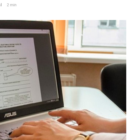
l
2 min