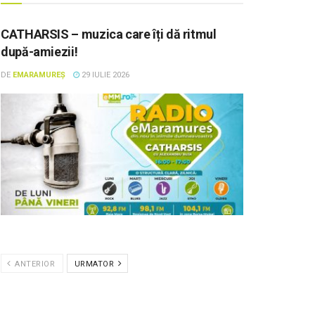
CATHARSIS – muzica care îți dă ritmul
după-amiezii!
DE
EMARAMUREȘ
29 IULIE 2026
ANTERIOR
URMATOR