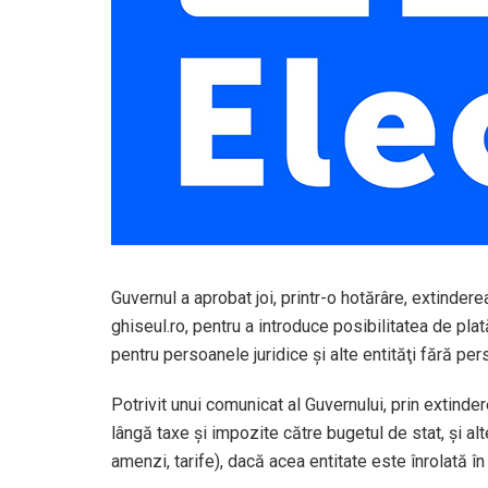
Guvernul a aprobat joi, printr-o hotărâre, extinder
ghiseul.ro, pentru a introduce posibilitatea de plat
pentru persoanele juridice şi alte entităţi fără pers
Potrivit unui comunicat al Guvernului, prin extinder
lângă taxe şi impozite către bugetul de stat, şi alte
amenzi, tarife), dacă acea entitate este înrolată î