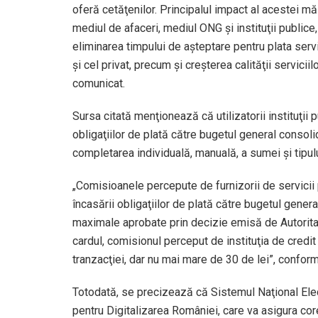
oferă cetăţenilor. Principalul impact al acestei măs
mediul de afaceri, mediul ONG şi instituţii publice,
eliminarea timpului de aşteptare pentru plata servic
şi cel privat, precum şi creşterea calităţii serviciil
comunicat.
Sursa citată menţionează că utilizatorii instituţii
obligaţiilor de plată către bugetul general consoli
completarea individuală, manuală, a sumei şi tipulu
„Comisioanele percepute de furnizorii de servicii 
încasării obligaţiilor de plată către bugetul gener
maximale aprobate prin decizie emisă de Autoritate
cardul, comisionul perceput de instituţia de cred
tranzacţiei, dar nu mai mare de 30 de lei”, confor
Totodată, se precizează că Sistemul Naţional Elec
pentru Digitalizarea României, care va asigura co