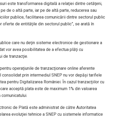
uri este transformarea digitală a relaţiei dintre cetăţeni,
 pe de o altă parte, iar pe de altă parte, reducerea sau
iilor publice, facilitarea comunicării dintre sectorul public
or oferte de entităţile din sectorul public”, se arată în
 publice care nu deţin sisteme electronice de gestionare a
dat vor avea posibilitatea de a efectua plăţi cu
i de tranzacţie.
pentru operaţiunile de tranzacţionare online aferente
al consolidat prin intermediul SNEP nu vor depăşi tarifele
a pentru Digitalizarea României. În cazul tranzacţiilor cu
it care acceptă plata este de maximum 1% din valoarea
m comunicatului.
tronic de Plată este administrat de către Autoritatea
relarea evoluţiei tehnice a SNEP cu sistemele informatice