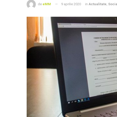
de
eMM
9 aprilie 2020
in
Actualitate
,
Socia