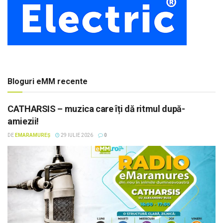
Bloguri eMM recente
CATHARSIS – muzica care îți dă ritmul după-
amiezii!
DE
EMARAMUREȘ
29 IULIE 2026
0