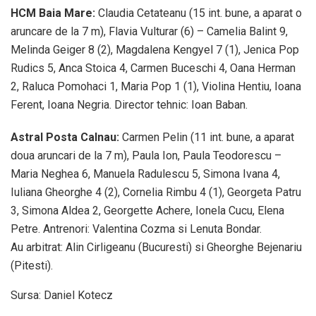
HCM Baia Mare:
Claudia Cetateanu (15 int. bune, a aparat o
aruncare de la 7 m), Flavia Vulturar (6) – Camelia Balint 9,
Melinda Geiger 8 (2), Magdalena Kengyel 7 (1), Jenica Pop
Rudics 5, Anca Stoica 4, Carmen Buceschi 4, Oana Herman
2, Raluca Pomohaci 1, Maria Pop 1 (1), Violina Hentiu, Ioana
Ferent, Ioana Negria. Director tehnic: Ioan Baban.
Astral Posta Calnau:
Carmen Pelin (11 int. bune, a aparat
doua aruncari de la 7 m), Paula Ion, Paula Teodorescu –
Maria Neghea 6, Manuela Radulescu 5, Simona Ivana 4,
Iuliana Gheorghe 4 (2), Cornelia Rimbu 4 (1), Georgeta Patru
3, Simona Aldea 2, Georgette Achere, Ionela Cucu, Elena
Petre. Antrenori: Valentina Cozma si Lenuta Bondar.
Au arbitrat: Alin Cirligeanu (Bucuresti) si Gheorghe Bejenariu
(Pitesti).
Sursa: Daniel Kotecz