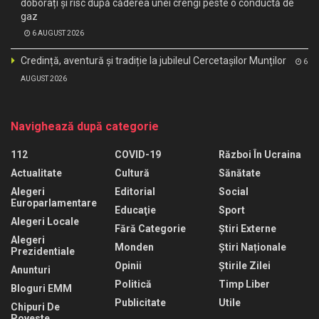
doborâți și risc după căderea unei crengi peste o conductă de
gaz
6 AUGUST 2026
Credință, aventură și tradiție la jubileul Cercetașilor Munților
6
AUGUST 2026
Navighează după categorie
112
COVID-19
Război În Ucraina
Actualitate
Cultură
Sănătate
Alegeri
Editorial
Social
Europarlamentare
Educaţie
Sport
Alegeri Locale
Fără Categorie
Știri Externe
Alegeri
Monden
Știri Naționale
Prezidentiale
Opinii
Știrile Zilei
Anunturi
Politică
Timp Liber
Bloguri EMM
Publicitate
Utile
Chipuri De
Poveste