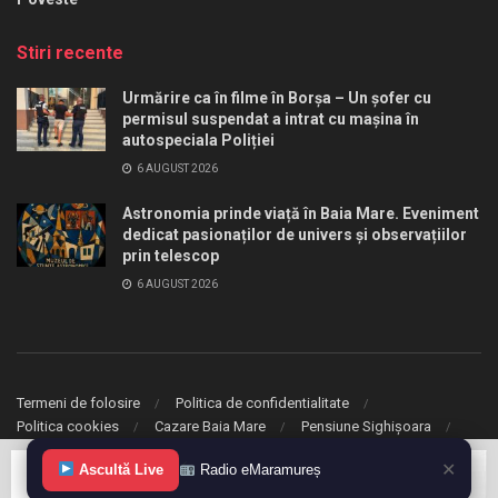
Stiri recente
Urmărire ca în filme în Borșa – Un șofer cu
permisul suspendat a intrat cu mașina în
autospeciala Poliției
6 AUGUST 2026
Astronomia prinde viață în Baia Mare. Eveniment
dedicat pasionaților de univers și observațiilor
prin telescop
6 AUGUST 2026
Termeni de folosire
Politica de confidentialitate
Politica cookies
Cazare Baia Mare
Pensiune Sighișoara
✕
Ascultă Live
Radio eMaramureș
© 2020 eMaramures. Toate drepturile rezervate.