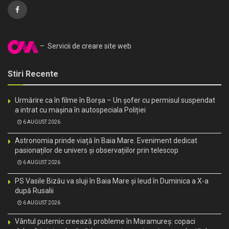
– Servicii de creare site web
Stiri Recente
Urmărire ca în filme în Borșa – Un șofer cu permisul suspendat
a intrat cu mașina în autospeciala Poliției
6 AUGUST 2026
Astronomia prinde viață în Baia Mare. Eveniment dedicat
pasionaților de univers și observațiilor prin telescop
6 AUGUST 2026
PS Vasile Bizău va sluji în Baia Mare și Ieud în Duminica a X-a
după Rusalii
6 AUGUST 2026
Vântul puternic creează probleme în Maramureș: copaci