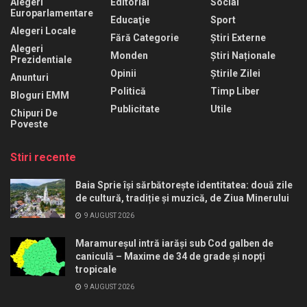
Alegeri
Editorial
Social
Europarlamentare
Educaţie
Sport
Alegeri Locale
Fără Categorie
Știri Externe
Alegeri
Monden
Știri Naționale
Prezidentiale
Opinii
Știrile Zilei
Anunturi
Politică
Timp Liber
Bloguri EMM
Publicitate
Utile
Chipuri De
Poveste
Stiri recente
Baia Sprie își sărbătorește identitatea: două zile
de cultură, tradiție și muzică, de Ziua Minerului
9 AUGUST 2026
Maramureșul intră iarăși sub Cod galben de
caniculă – Maxime de 34 de grade și nopți
tropicale
9 AUGUST 2026