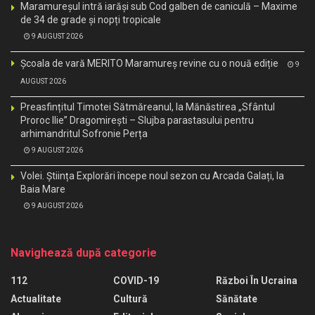
Maramureșul intră iarăși sub Cod galben de caniculă – Maxime
de 34 de grade și nopți tropicale
9 AUGUST 2026
Școala de vară MERITO Maramureș revine cu o nouă ediție
9
AUGUST 2026
Preasfințitul Timotei Sătmăreanul, la Mănăstirea „Sfântul
Proroc Ilie” Dragomirești – Slujba parastasului pentru
arhimandritul Sofronie Perța
9 AUGUST 2026
Volei. Știința Explorări începe noul sezon cu Arcada Galați, la
Baia Mare
9 AUGUST 2026
Navighează după categorie
112
COVID-19
Război În Ucraina
Actualitate
Cultură
Sănătate