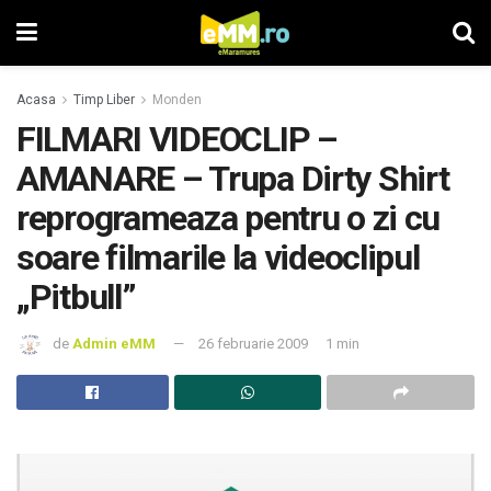
Acasa
Timp Liber
Monden
FILMARI VIDEOCLIP –
AMANARE – Trupa Dirty Shirt
reprogrameaza pentru o zi cu
soare filmarile la videoclipul
„Pitbull”
de
Admin eMM
26 februarie 2009
1 min