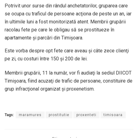
Potrivit unor surse din rândul anchetatorilor, gruparea care
se ocupa cu traficul de persoane acţiona de peste un an, iar
în ultimile luni a fost monitorizată atent. Membrii grupării
racolau fete pe care le obligau să se prostitueze în
apartamente şi parcări din Timişoara.
Este vorba despre opt fete care aveau şi câte zece clienţi
pe zi, cu costuri între 150 şi 200 de lei.
Membrii grupării, 11 la număr, vor fi audiaţi la sediul DIICOT
Timişoara, fiind acuzaţi de trafic de persoane, constituire de
grup infracţional organizat şi proxenetism.
Tags:
maramures
prostitutie
proxenteti
timisoara