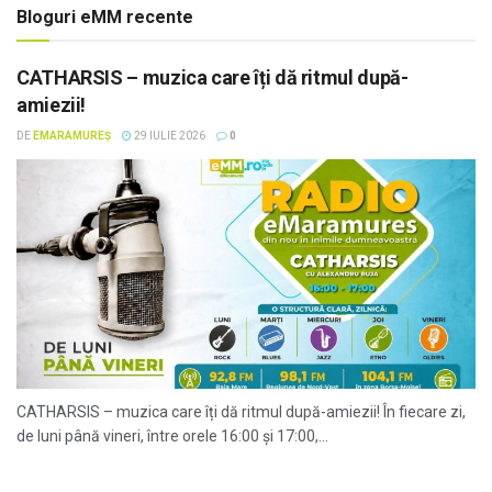
Bloguri eMM recente
CATHARSIS – muzica care îți dă ritmul după-
amiezii!
DE
EMARAMUREȘ
29 IULIE 2026
0
CATHARSIS – muzica care îți dă ritmul după-amiezii! În fiecare zi,
de luni până vineri, între orele 16:00 și 17:00,...