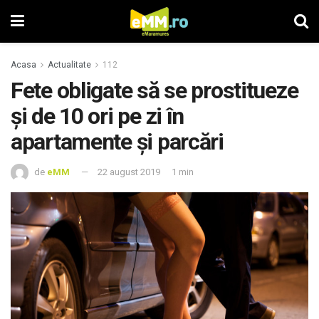
Acasa
Actualitate
112
Fete obligate să se prostitueze
și de 10 ori pe zi în
apartamente și parcări
de
eMM
22 august 2019
1 min