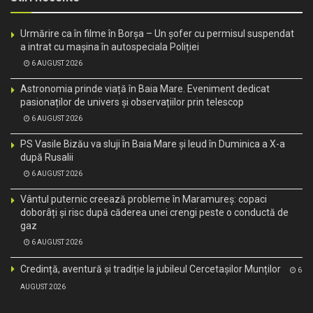
Urmărire ca în filme în Borșa – Un șofer cu permisul suspendat
a intrat cu mașina în autospeciala Poliției
6 AUGUST 2026
Astronomia prinde viață în Baia Mare. Eveniment dedicat
pasionaților de univers și observațiilor prin telescop
6 AUGUST 2026
PS Vasile Bizău va sluji în Baia Mare și Ieud în Duminica a X-a
după Rusalii
6 AUGUST 2026
Vântul puternic creează probleme în Maramureș: copaci
doborâți și risc după căderea unei crengi peste o conductă de
gaz
6 AUGUST 2026
Credință, aventură și tradiție la jubileul Cercetașilor Munților
6
AUGUST 2026