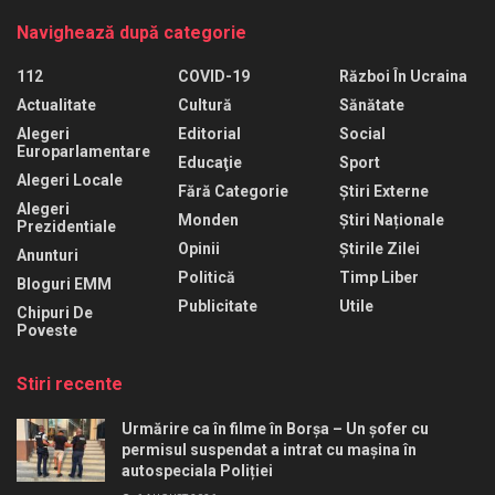
Navighează după categorie
112
COVID-19
Război În Ucraina
Actualitate
Cultură
Sănătate
Alegeri
Editorial
Social
Europarlamentare
Educaţie
Sport
Alegeri Locale
Fără Categorie
Știri Externe
Alegeri
Monden
Știri Naționale
Prezidentiale
Opinii
Știrile Zilei
Anunturi
Politică
Timp Liber
Bloguri EMM
Publicitate
Utile
Chipuri De
Poveste
Stiri recente
Urmărire ca în filme în Borșa – Un șofer cu
permisul suspendat a intrat cu mașina în
autospeciala Poliției