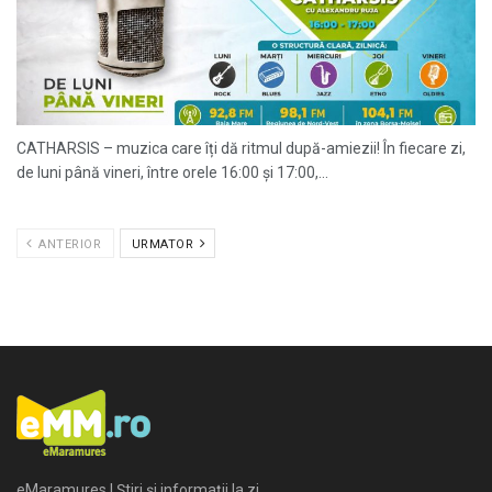
CATHARSIS – muzica care îți dă ritmul după-amiezii! În fiecare zi,
de luni până vineri, între orele 16:00 și 17:00,...
ANTERIOR
URMATOR
eMaramures | Știri și informații la zi