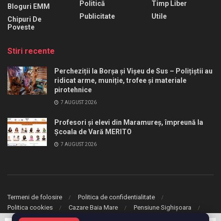
Politică
Timp Liber
Bloguri EMM
Publicitate
Utile
Chipuri De
Poveste
Stiri recente
Percheziții la Borșa și Vișeu de Sus – Polițiștii au
ridicat arme, muniție, trofee și materiale
pirotehnice
7 AUGUST 2026
Profesori și elevi din Maramureș, împreună la
Școala de Vară MERITO
7 AUGUST 2026
Termeni de folosire
Politica de confidentialitate
Politica cookies
Cazare Baia Mare
Pensiune Sighișoara