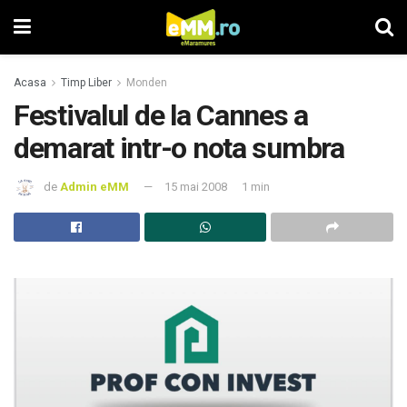
Acasa
Timp Liber
Monden
Festivalul de la Cannes a
demarat intr-o nota sumbra
de
Admin eMM
15 mai 2008
1 min