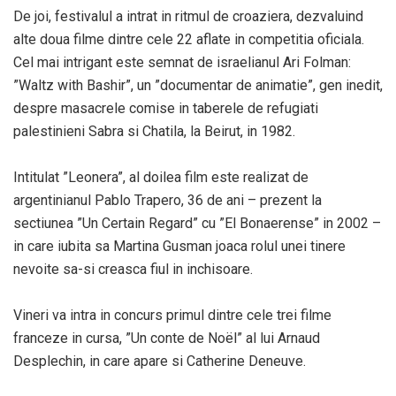
De joi, festivalul a intrat in ritmul de croaziera, dezvaluind
alte doua filme dintre cele 22 aflate in competitia oficiala.
Cel mai intrigant este semnat de israelianul Ari Folman:
”Waltz with Bashir”, un ”documentar de animatie”, gen inedit,
despre masacrele comise in taberele de refugiati
palestinieni Sabra si Chatila, la Beirut, in 1982.
Intitulat ”Leonera”, al doilea film este realizat de
argentinianul Pablo Trapero, 36 de ani – prezent la
sectiunea ”Un Certain Regard” cu ”El Bonaerense” in 2002 –
in care iubita sa Martina Gusman joaca rolul unei tinere
nevoite sa-si creasca fiul in inchisoare.
Vineri va intra in concurs primul dintre cele trei filme
franceze in cursa, ”Un conte de Noël” al lui Arnaud
Desplechin, in care apare si Catherine Deneuve.