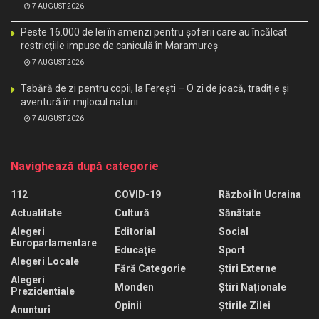
7 AUGUST 2026
Peste 16.000 de lei în amenzi pentru șoferii care au încălcat
restricțiile impuse de caniculă în Maramureș
7 AUGUST 2026
Tabără de zi pentru copii, la Ferești – O zi de joacă, tradiție și
aventură în mijlocul naturii
7 AUGUST 2026
Navighează după categorie
112
COVID-19
Război În Ucraina
Actualitate
Cultură
Sănătate
Alegeri
Editorial
Social
Europarlamentare
Educaţie
Sport
Alegeri Locale
Fără Categorie
Știri Externe
Alegeri
Monden
Știri Naționale
Prezidentiale
Opinii
Știrile Zilei
Anunturi