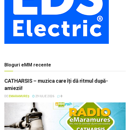
Bloguri eMM recente
CATHARSIS – muzica care îți dă ritmul după-
amiezii!
DE
EMARAMUREȘ
29 IULIE 2026
0