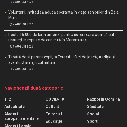
7 AUGUST 2026
Voluntarii, invitați să aducă speranță în viața seniorilor din Baia
Mare
7 AUGUST 2026
Peste 16.000 de lei în amenzi pentru șoferii care au încălcat
restricțiile impuse de caniculă în Maramureș
7 AUGUST 2026
Tabără de zi pentru copii, la Ferești – O zi de joacă, tradiție și
aventură în mijlocul naturii
7 AUGUST 2026
Navighează după categorie
112
COVID-19
Război În Ucraina
Actualitate
Cultură
Sănătate
Alegeri
Editorial
Social
Europarlamentare
Educaţie
Sport
Alegeri Locale