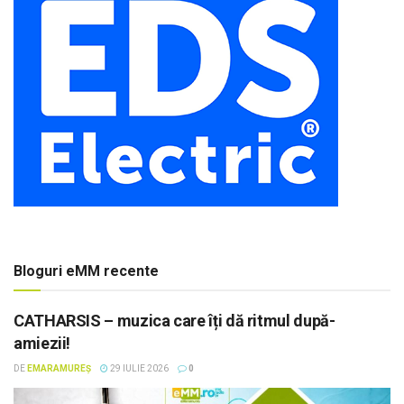
Bloguri eMM recente
CATHARSIS – muzica care îți dă ritmul după-
amiezii!
DE
EMARAMUREȘ
29 IULIE 2026
0