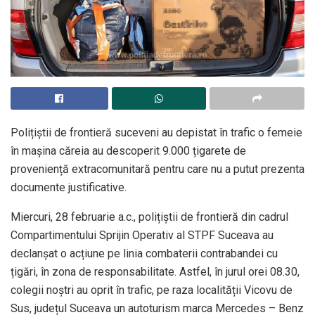
Polițiștii de frontieră suceveni au depistat în trafic o femeie
în mașina căreia au descoperit 9.000 țigarete de
proveniență extracomunitară pentru care nu a putut prezenta
documente justificative.
Miercuri, 28 februarie a.c., polițiștii de frontieră din cadrul
Compartimentului Sprijin Operativ al STPF Suceava au
declanșat o acțiune pe linia combaterii contrabandei cu
țigări, în zona de responsabilitate. Astfel, în jurul orei 08.30,
colegii noștri au oprit în trafic, pe raza localității Vicovu de
Sus, județul Suceava un autoturism marca Mercedes – Benz