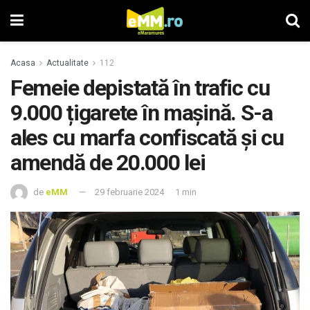
Acasa
Actualitate
112
Femeie depistată în trafic cu
9.000 țigarete în maşină. S-a
ales cu marfa confiscată şi cu
amendă de 20.000 lei
de
eMM
29 februarie 2024
1 min