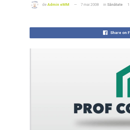
de
Admin eMM
7 mai 2008
in
Sănătate
1
Share on 