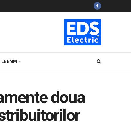
ILE EMM
camente doua
tribuitorilor