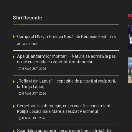
S
Stiri Recente
Compact LIVE, în Preluca Nouă, de Perseide Fest
8
AUGUST 2026
Apelul jandarmilor montani – Natura se admiră la pas,
nu se cucerește cu zgomotul motoarelor!
8 AUGUST 2026
„Reflexii din Lăpuș” – expoziție de pictură și sculptură,
la Târgu Lăpuș
8 AUGUST 2026
Cerșetorie la intersecție, cu un copil în scaun rulant.
Poliția Locală Baia Mare a sesizat Parchetul
8 AUGUST 2026
Scandaluri aproape în fiecare seară pe o stradă din