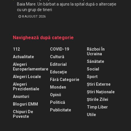
Baia Mare. Un bărbat a ajuns la spital după o altercație
cu un grup de tineri
8 AUGUST 2026
Navighează după categorie
112
COVID-19
Război În
Ucraina
Actualitate
Cultură
Sănătate
Alegeri
Editorial
Europarlamentare
Social
Educaţie
Alegeri Locale
Sport
Fără Categorie
Alegeri
Știri Externe
Monden
Prezidentiale
Știri Naționale
Opinii
Anunturi
Știrile Zilei
Politică
Bloguri EMM
Timp Liber
Publicitate
Chipuri De
Utile
Poveste