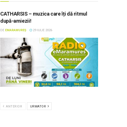
CATHARSIS – muzica care îți dă ritmul
după-amiezii!
DE
EMARAMUREȘ
29 IULIE 2026
ANTERIOR
URMATOR