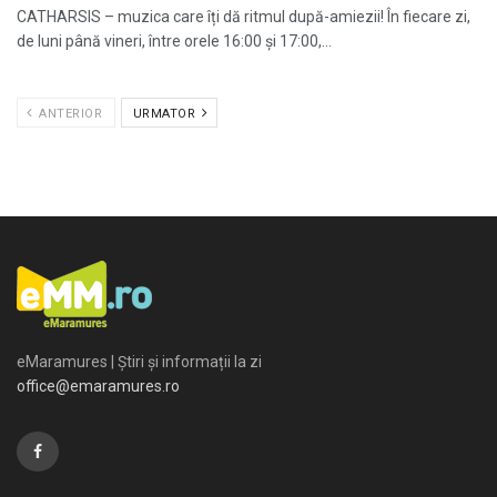
CATHARSIS – muzica care îți dă ritmul după-amiezii! În fiecare zi,
de luni până vineri, între orele 16:00 și 17:00,...
ANTERIOR
URMATOR
eMaramures | Știri și informații la zi
office@emaramures.ro