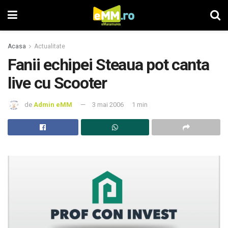
Acasa
Actualitate
Fanii echipei Steaua pot canta
live cu Scooter
de
Admin eMM
3 mai 2006
1 min