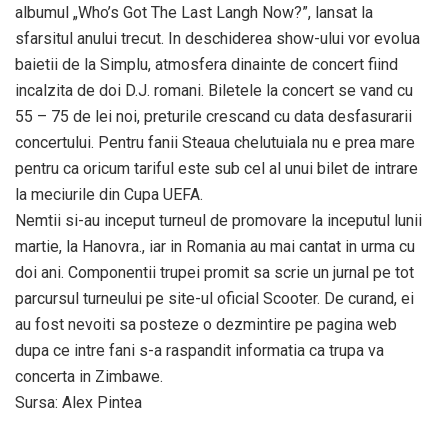
albumul „Who’s Got The Last Langh Now?”, lansat la
sfarsitul anului trecut. In deschiderea show-ului vor evolua
baietii de la Simplu, atmosfera dinainte de concert fiind
incalzita de doi D.J. romani. Biletele la concert se vand cu
55 – 75 de lei noi, preturile crescand cu data desfasurarii
concertului. Pentru fanii Steaua chelutuiala nu e prea mare
pentru ca oricum tariful este sub cel al unui bilet de intrare
la meciurile din Cupa UEFA.
Nemtii si-au inceput turneul de promovare la inceputul lunii
martie, la Hanovra., iar in Romania au mai cantat in urma cu
doi ani. Componentii trupei promit sa scrie un jurnal pe tot
parcursul turneului pe site-ul oficial Scooter. De curand, ei
au fost nevoiti sa posteze o dezmintire pe pagina web
dupa ce intre fani s-a raspandit informatia ca trupa va
concerta in Zimbawe.
Sursa: Alex Pintea