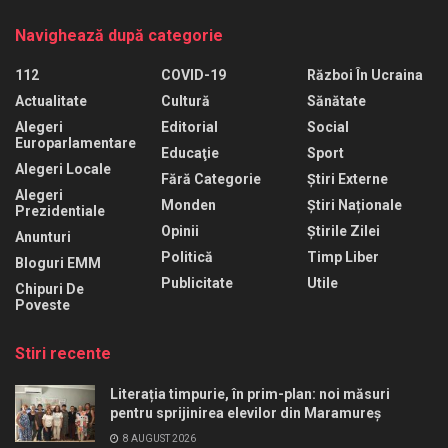
Navighează după categorie
112
COVID-19
Război În Ucraina
Actualitate
Cultură
Sănătate
Alegeri
Editorial
Social
Europarlamentare
Educaţie
Sport
Alegeri Locale
Fără Categorie
Știri Externe
Alegeri
Monden
Știri Naționale
Prezidentiale
Opinii
Știrile Zilei
Anunturi
Politică
Timp Liber
Bloguri EMM
Publicitate
Utile
Chipuri De
Poveste
Stiri recente
Literația timpurie, în prim-plan: noi măsuri
pentru sprijinirea elevilor din Maramureș
8 AUGUST 2026