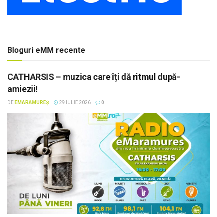
Bloguri eMM recente
CATHARSIS – muzica care îți dă ritmul după-
amiezii!
DE
EMARAMUREȘ
29 IULIE 2026
0