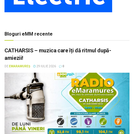
Bloguri eMM recente
CATHARSIS – muzica care îți dă ritmul după-
amiezii!
DE
EMARAMUREȘ
29 IULIE 2026
0