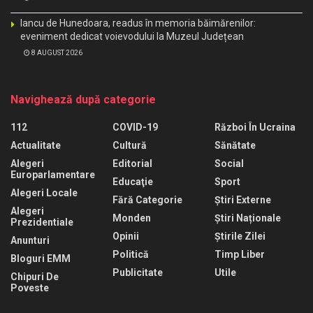
Iancu de Hunedoara, readus în memoria băimărenilor:
eveniment dedicat voievodului la Muzeul Județean
8 AUGUST 2026
Navighează după categorie
112
COVID-19
Război În Ucraina
Actualitate
Cultură
Sănătate
Alegeri
Editorial
Social
Europarlamentare
Educaţie
Sport
Alegeri Locale
Fără Categorie
Știri Externe
Alegeri
Monden
Știri Naționale
Prezidentiale
Opinii
Știrile Zilei
Anunturi
Politică
Timp Liber
Bloguri EMM
Publicitate
Utile
Chipuri De
Poveste