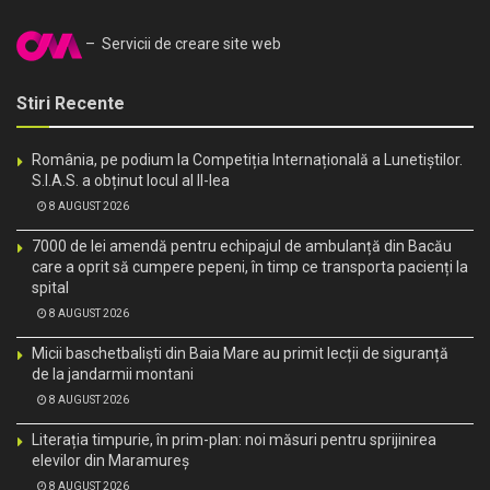
– Servicii de creare site web
Stiri Recente
România, pe podium la Competiția Internațională a Lunetiștilor.
S.I.A.S. a obținut locul al II-lea
8 AUGUST 2026
7000 de lei amendă pentru echipajul de ambulanță din Bacău
care a oprit să cumpere pepeni, în timp ce transporta pacienți la
spital
8 AUGUST 2026
Micii baschetbaliști din Baia Mare au primit lecții de siguranță
de la jandarmii montani
8 AUGUST 2026
Literația timpurie, în prim-plan: noi măsuri pentru sprijinirea
elevilor din Maramureș
8 AUGUST 2026