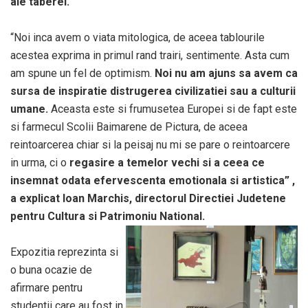
ale taberei.
“Noi inca avem o viata mitologica, de aceea tablourile
acestea exprima in primul rand trairi, sentimente. Asta cum
am spune un fel de optimism.
Noi nu am ajuns sa avem ca
sursa de inspiratie distrugerea civilizatiei sau a culturii
umane.
Aceasta este si frumusetea Europei si de fapt este
si farmecul Scolii Baimarene de Pictura, de aceea
reintoarcerea chiar si la peisaj nu mi se pare o reintoarcere
in urma, ci o
regasire a temelor vechi si a ceea ce
insemnat odata efervescenta emotionala si artistica” ,
a explicat Ioan Marchis, directorul Directiei Judetene
pentru Cultura si Patrimoniu National.
Expozitia reprezinta si
o buna ocazie de
afirmare pentru
studentii care au fost in