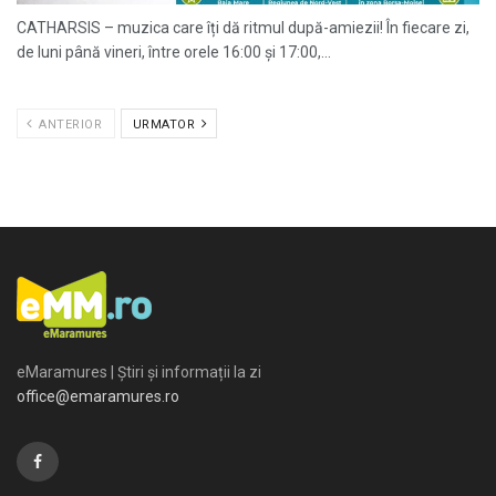
CATHARSIS – muzica care îți dă ritmul după-amiezii! În fiecare zi,
de luni până vineri, între orele 16:00 și 17:00,...
ANTERIOR
URMATOR
eMaramures | Știri și informații la zi
office@emaramures.ro