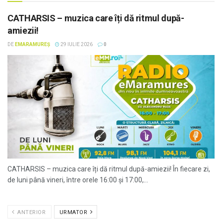
CATHARSIS – muzica care îți dă ritmul după-
amiezii!
DE
EMARAMUREȘ
29 IULIE 2026
0
CATHARSIS – muzica care îți dă ritmul după-amiezii! În fiecare zi,
de luni până vineri, între orele 16:00 și 17:00,...
ANTERIOR
URMATOR