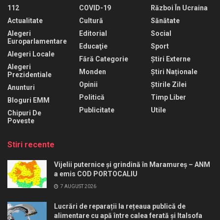
112
COVID-19
Război În Ucraina
Actualitate
Cultură
Sănătate
Alegeri
Editorial
Social
Europarlamentare
Educaţie
Sport
Alegeri Locale
Fără Categorie
Știri Externe
Alegeri
Monden
Știri Naționale
Prezidentiale
Opinii
Știrile Zilei
Anunturi
Politică
Timp Liber
Bloguri EMM
Publicitate
Utile
Chipuri De
Poveste
Stiri recente
Vijelii puternice și grindină în Maramureș – ANM
a emis COD PORTOCALIU
7 AUGUST 2026
Lucrări de reparații la rețeaua publică de
alimentare cu apă între calea ferată și Italsofa