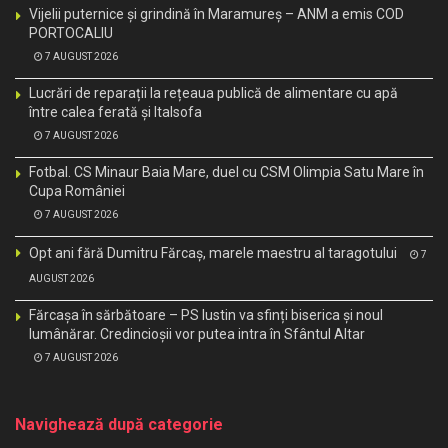
Vijelii puternice și grindină în Maramureș – ANM a emis COD
PORTOCALIU
7 AUGUST 2026
Lucrări de reparații la rețeaua publică de alimentare cu apă
între calea ferată și Italsofa
7 AUGUST 2026
Fotbal. CS Minaur Baia Mare, duel cu CSM Olimpia Satu Mare în
Cupa României
7 AUGUST 2026
Opt ani fără Dumitru Fărcaș, marele maestru al taragotului
7
AUGUST 2026
Fărcașa în sărbătoare – PS Iustin va sfinți biserica și noul
lumânărar. Credincioșii vor putea intra în Sfântul Altar
7 AUGUST 2026
Navighează după categorie