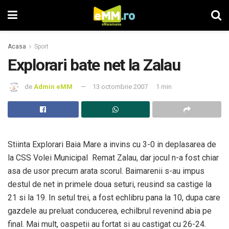
Acasa
Sport
Explorari bate net la Zalau
de
Admin eMM
13 octombrie 2007
1 min
Stiinta Explorari Baia Mare a invins cu 3-0 in deplasarea de
la CSS Volei Municipal Remat Zalau, dar jocul n-a fost chiar
asa de usor precum arata scorul. Baimarenii s-au impus
destul de net in primele doua seturi, reusind sa castige la
21 si la 19. In setul trei, a fost echlibru pana la 10, dupa care
gazdele au preluat conducerea, echilbrul revenind abia pe
final. Mai mult, oaspetii au fortat si au castigat cu 26-24.