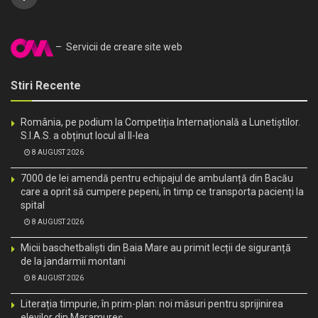
– Servicii de creare site web
Stiri Recente
România, pe podium la Competiția Internațională a Lunetiștilor.
S.I.A.S. a obținut locul al II-lea
8 AUGUST 2026
7000 de lei amendă pentru echipajul de ambulanță din Bacău
care a oprit să cumpere pepeni, în timp ce transporta pacienți la
spital
8 AUGUST 2026
Micii baschetbaliști din Baia Mare au primit lecții de siguranță
de la jandarmii montani
8 AUGUST 2026
Literația timpurie, în prim-plan: noi măsuri pentru sprijinirea
elevilor din Maramureș