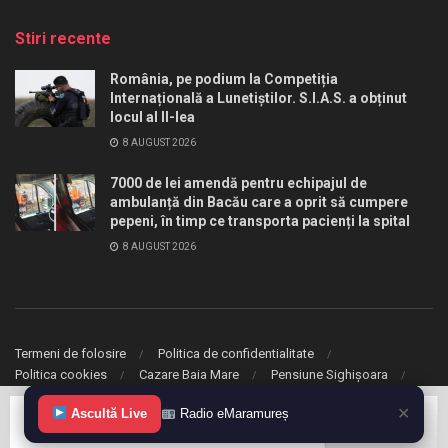
Stiri recente
România, pe podium la Competiția
Internațională a Lunetiștilor. S.I.A.S. a obținut
locul al II-lea
8 AUGUST 2026
7000 de lei amendă pentru echipajul de
ambulanță din Bacău care a oprit să cumpere
pepeni, în timp ce transporta pacienți la spital
8 AUGUST 2026
Termeni de folosire
Politica de confidentialitate
Politica cookies
Cazare Baia Mare
Pensiune Sighișoara
✕
Ascultă Live
Radio eMaramureș
© 2020 eMaramures. Toate drepturile rezervate.