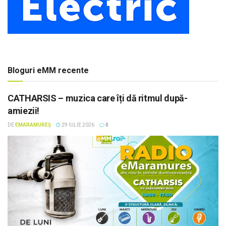
Bloguri eMM recente
CATHARSIS – muzica care îți dă ritmul după-
amiezii!
DE
EMARAMUREȘ
29 IULIE 2026
0