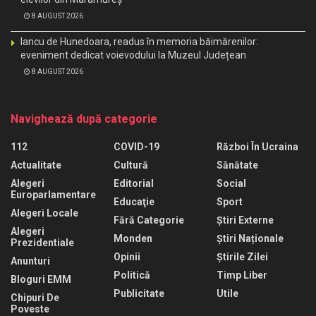
8 AUGUST 2026
Iancu de Hunedoara, readus în memoria băimărenilor:
eveniment dedicat voievodului la Muzeul Județean
8 AUGUST 2026
Navighează după categorie
112
COVID-19
Război În Ucraina
Actualitate
Cultură
Sănătate
Alegeri
Editorial
Social
Europarlamentare
Educaţie
Sport
Alegeri Locale
Fără Categorie
Știri Externe
Alegeri
Monden
Știri Naționale
Prezidentiale
Opinii
Știrile Zilei
Anunturi
Politică
Timp Liber
Bloguri EMM
Publicitate
Utile
Chipuri De
Poveste