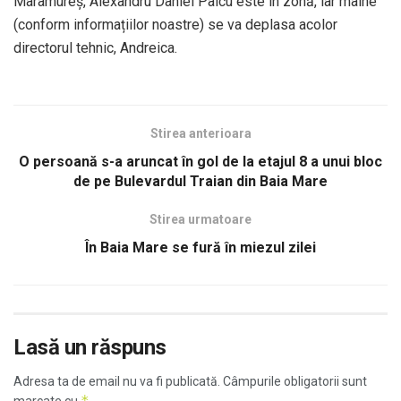
Maramureș, Alexandru Daniel Paicu este în zonă, iar mâine
(conform informațiilor noastre) se va deplasa acolor
directorul tehnic, Andreica.
Stirea anterioara
O persoană s-a aruncat în gol de la etajul 8 a unui bloc
de pe Bulevardul Traian din Baia Mare
Stirea urmatoare
În Baia Mare se fură în miezul zilei
Lasă un răspuns
Adresa ta de email nu va fi publicată.
Câmpurile obligatorii sunt
*