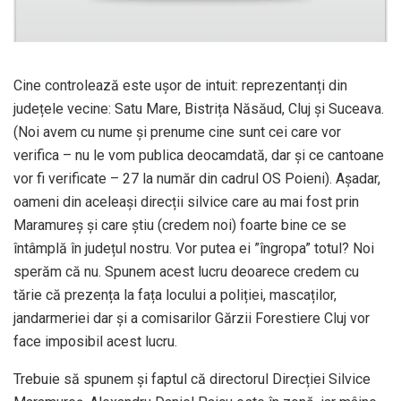
Cine controlează este ușor de intuit: reprezentanți din
județele vecine: Satu Mare, Bistrița Năsăud, Cluj și Suceava.
(Noi avem cu nume și prenume cine sunt cei care vor
verifica – nu le vom publica deocamdată, dar și ce cantoane
vor fi verificate – 27 la număr din cadrul OS Poieni). Așadar,
oameni din aceleași direcții silvice care au mai fost prin
Maramureș și care știu (credem noi) foarte bine ce se
întâmplă în județul nostru. Vor putea ei ”îngropa” totul? Noi
sperăm că nu. Spunem acest lucru deoarece credem cu
tărie că prezența la fața locului a poliției, mascaților,
jandarmeriei dar și a comisarilor Gărzii Forestiere Cluj vor
face imposibil acest lucru.
Trebuie să spunem și faptul că directorul Direcției Silvice