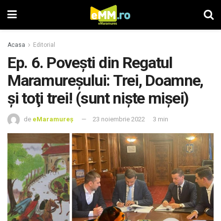
Acasa
Editorial
Ep. 6. Povești din Regatul
Maramureșului: Trei, Doamne,
şi toţi trei! (sunt niște mișei)
de
eMaramureș
23 noiembrie 2022
3 min