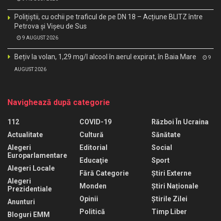
Polițiștii, cu ochii pe traficul de pe DN 18 – Acțiune BLITZ între
Petrova și Vișeu de Sus
9 AUGUST 2026
Bețiv la volan, 1,29 mg/l alcool în aerul expirat, în Baia Mare
9
AUGUST 2026
Navighează după categorie
112
COVID-19
Război În Ucraina
Actualitate
Cultură
Sănătate
Alegeri
Editorial
Social
Europarlamentare
Educaţie
Sport
Alegeri Locale
Fără Categorie
Știri Externe
Alegeri
Monden
Știri Naționale
Prezidentiale
Opinii
Știrile Zilei
Anunturi
Politică
Timp Liber
Bloguri EMM