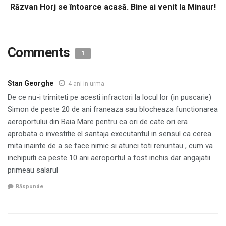
Răzvan Horj se întoarce acasă. Bine ai venit la Minaur!
Comments
1
Stan Georghe
4 ani in urma
De ce nu-i trimiteti pe acesti infractori la locul lor (in puscarie)
Simon de peste 20 de ani franeaza sau blocheaza functionarea
aeroportului din Baia Mare pentru ca ori de cate ori era
aprobata o investitie el santaja executantul in sensul ca cerea
mita inainte de a se face nimic si atunci toti renuntau , cum va
inchipuiti ca peste 10 ani aeroportul a fost inchis dar angajatii
primeau salarul
Răspunde