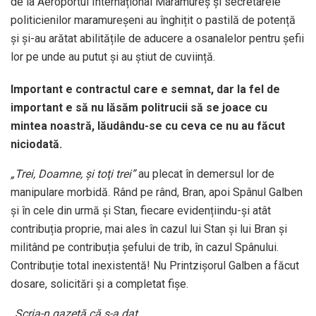
de la Aeroportul Internațional Maramureș și secretarele
politicienilor maramureșeni au înghițit o pastilă de potență
și și-au arătat abilitățile de aducere a osanalelor pentru șefii
lor pe unde au putut și au știut de cuviință.
Important e contractul care e semnat, dar la fel de
important e să nu lăsăm politrucii să se joace cu
mintea noastră, lăudându-se cu ceva ce nu au făcut
niciodată.
„Trei, Doamne, şi toţi trei”
au plecat în demersul lor de
manipulare morbidă. Rând pe rând, Bran, apoi Spânul Galben
și în cele din urmă și Stan, fiecare evidențiindu-și atât
contribuția proprie, mai ales în cazul lui Stan și lui Bran și
militând pe contribuția șefului de trib, în cazul Spânului.
Contribuție total inexistentă! Nu Printzișorul Galben a făcut
dosare, solicitări și a completat fișe.
„Scria-n gazetă că s-a dat