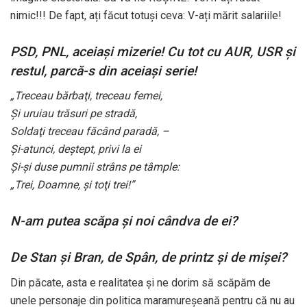
nimic!!! De fapt, ați făcut totuși ceva: V-ați mărit salariile!
PSD, PNL, aceiași mizerie!
Cu tot cu AUR, USR și
restul, parcă-s din aceiași serie!
„Treceau bărbaţi, treceau femei,
Şi uruiau trăsuri pe stradă,
Soldaţi treceau făcând paradă, –
Şi-atunci, deştept, privi la ei
Şi-şi duse pumnii strâns pe tâmple:
„Trei, Doamne, şi toţi trei!”
N-am putea scăpa și noi cândva de ei?
De Stan și Bran, de Spân, de printz și de mișei?
Din păcate, asta e realitatea și ne dorim să scăpăm de
unele personaje din politica maramureșeană pentru că nu au