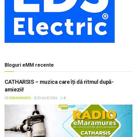
Bloguri eMM recente
CATHARSIS – muzica care îți dă ritmul după-
amiezii!
DE
EMARAMUREȘ
29 IULIE 2026
0