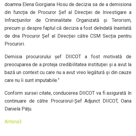
doamna Elena Giorgiana Hosu de decizia sa de a demisiona
din funcția de Procuror Șef al Direcţiei de Investigare a
Infracţiunilor de Criminalitate Organizată şi Terorism,
precum și despre faptul că decizia a fost deîndată înaintată
de dna Procuror Șef al Direcției către CSM Secția pentru
Procurori.
Demisia procurorului şef DIICOT a fost motivată de
preocuparea de a proteja credibilitatea instituţiei şi a avut la
bază un context cu care nu a avut vreo legătură şi din cauze
care nu îi sunt imputabile.”
Conform sursei citate, conducerea DIICOT va fi asigurată în
continuare de către Procurorul-Şef Adjunct DIICOT, Oana
Daniela Pâțu.
Antena3