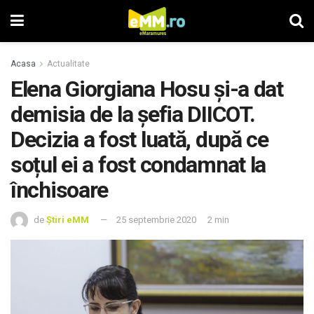
Acasa
Actualitate
Elena Giorgiana Hosu și-a dat
demisia de la șefia DIICOT.
Decizia a fost luată, după ce
soțul ei a fost condamnat la
închisoare
de
Știri eMM
25 septembrie 2020
2 min