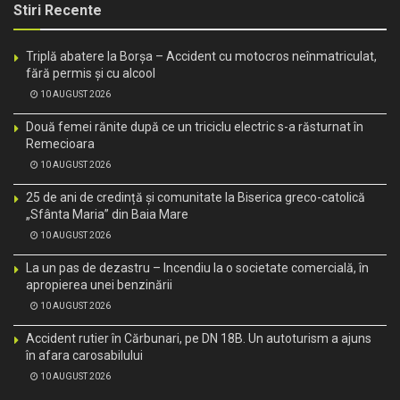
Stiri Recente
Triplă abatere la Borșa – Accident cu motocros neînmatriculat,
fără permis și cu alcool
10 AUGUST 2026
Două femei rănite după ce un triciclu electric s-a răsturnat în
Remecioara
10 AUGUST 2026
25 de ani de credință și comunitate la Biserica greco-catolică
„Sfânta Maria” din Baia Mare
10 AUGUST 2026
La un pas de dezastru – Incendiu la o societate comercială, în
apropierea unei benzinării
10 AUGUST 2026
Accident rutier în Cărbunari, pe DN 18B. Un autoturism a ajuns
în afara carosabilului
10 AUGUST 2026