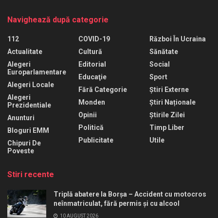
Navighează după categorie
112
COVID-19
Război În Ucraina
Actualitate
Cultură
Sănătate
Alegeri
Editorial
Social
Europarlamentare
Educaţie
Sport
Alegeri Locale
Fără Categorie
Știri Externe
Alegeri
Monden
Știri Naționale
Prezidentiale
Opinii
Știrile Zilei
Anunturi
Politică
Timp Liber
Bloguri EMM
Publicitate
Utile
Chipuri De
Poveste
Stiri recente
Triplă abatere la Borșa – Accident cu motocros
neînmatriculat, fără permis și cu alcool
10 AUGUST 2026