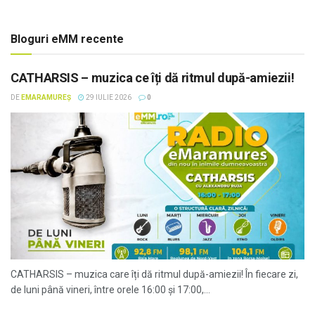
Bloguri eMM recente
CATHARSIS – muzica ce îți dă ritmul după-amiezii!
DE
EMARAMUREȘ
29 IULIE 2026
0
CATHARSIS – muzica care îți dă ritmul după-amiezii! În fiecare zi,
de luni până vineri, între orele 16:00 și 17:00,...