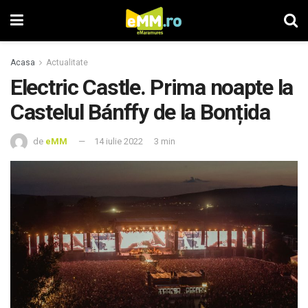
Acasa
Actualitate
Electric Castle. Prima noapte la
Castelul Bánffy de la Bonțida
de
eMM
14 iulie 2022
3 min