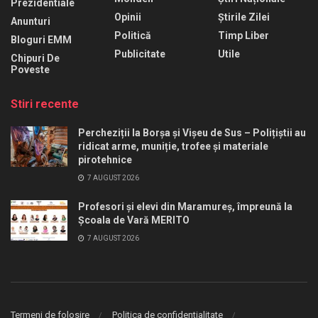
Prezidentiale
Opinii
Știrile Zilei
Anunturi
Politică
Timp Liber
Bloguri EMM
Publicitate
Utile
Chipuri De
Poveste
Stiri recente
Percheziții la Borșa și Vișeu de Sus – Polițiștii au
ridicat arme, muniție, trofee și materiale
pirotehnice
7 AUGUST 2026
Profesori și elevi din Maramureș, împreună la
Școala de Vară MERITO
7 AUGUST 2026
Termeni de folosire
Politica de confidentialitate