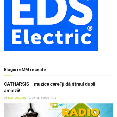
Bloguri eMM recente
CATHARSIS – muzica care îți dă ritmul după-
amiezii!
DE
EMARAMUREȘ
29 IULIE 2026
0