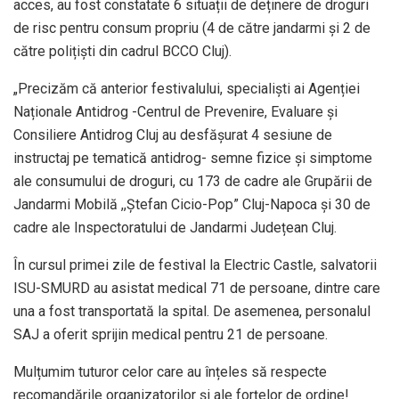
acces, au fost constatate 6 situații de deținere de droguri
de risc pentru consum propriu (4 de către jandarmi și 2 de
către polițiști din cadrul BCCO Cluj).
„Precizăm că anterior festivalului, specialişti ai Agenției
Naționale Antidrog -Centrul de Prevenire, Evaluare şi
Consiliere Antidrog Cluj au desfăşurat 4 sesiune de
instructaj pe tematică antidrog- semne fizice şi simptome
ale consumului de droguri, cu 173 de cadre ale Grupării de
Jandarmi Mobilă ,,Ştefan Cicio-Pop” Cluj-Napoca şi 30 de
cadre ale Inspectoratului de Jandarmi Județean Cluj.
În cursul primei zile de festival la Electric Castle, salvatorii
ISU-SMURD au asistat medical 71 de persoane, dintre care
una a fost transportată la spital. De asemenea, personalul
SAJ a oferit sprijin medical pentru 21 de persoane.
Mulțumim tuturor celor care au înțeles să respecte
recomandările organizatorilor și ale forțelor de ordine!