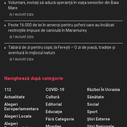
Voluntarii, invitați să aducă speranță în viața seniorilor din Baia
Mare
7 AUGUST 2026
Peste 16.000 de lei în amenzi pentru șoferii care au încălcat
restricțiile impuse de caniculă în Maramureș
7 AUGUST 2026
Tabără de zi pentru copii, la Ferești – O zi de joacă, tradiție și
aventură în mijlocul naturii
7 AUGUST 2026
Navighează după categorie
112
COVID-19
Război În Ucraina
Actualitate
Cultură
Sănătate
Alegeri
Editorial
Social
Europarlamentare
Educaţie
Sport
Alegeri Locale
Fără Categorie
Știri Externe
Alegeri
Monden
Știri Naționale