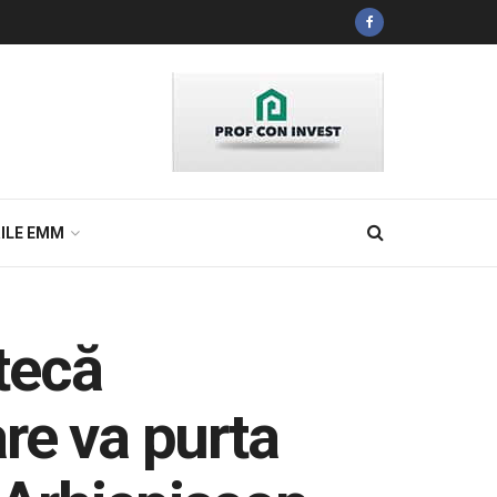
ILE EMM
otecă
re va purta