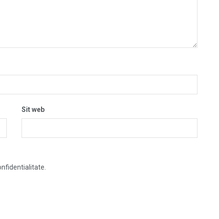
Sit web
nfidentialitate.