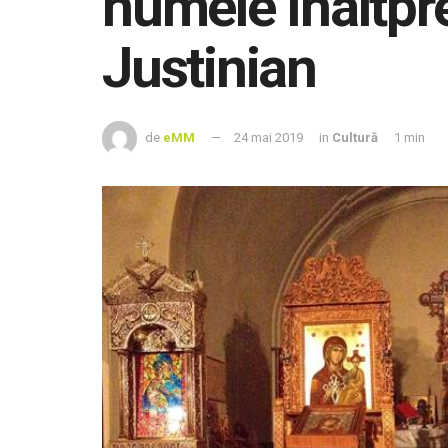
numele Înaltpre
Justinian
de
eMM
24 mai 2019
in
Cultură
1 min