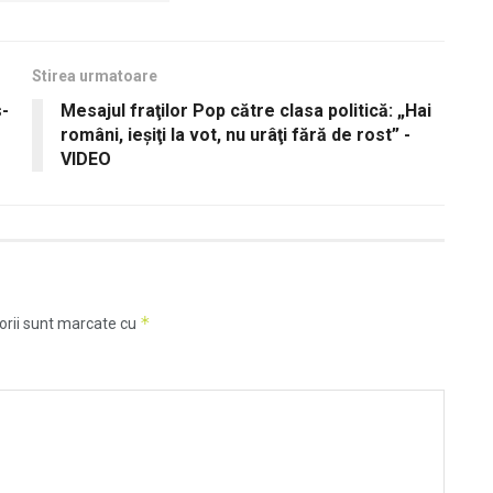
Stirea urmatoare
s-
Mesajul fraţilor Pop către clasa politică: „Hai
români, ieşiţi la vot, nu urâţi fără de rost” -
VIDEO
*
orii sunt marcate cu