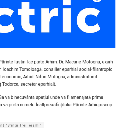
Părinte Iustin fac parte Arhim. Dr. Macarie Motogna, exarh
. Ioachim Tomoioagă, consilier eparhial social-filantropic
al economic, Arhid. Nifon Motogna, administratorul
 Todorca, secretar eparhial).
a Sa va binecuvânta spațiul unde va fi amenajată prima
 va purta numele Înaltpreasfințitului Părinte Arhiepiscop
 "Sfinții Trei Ierarhi"