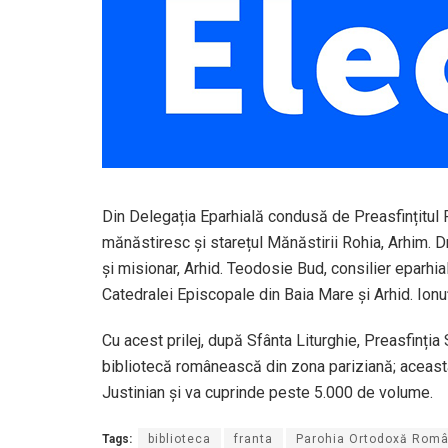
Din Delegația Eparhială condusă de Preasfințitul 
mănăstiresc și starețul Mănăstirii Rohia, Arhim. Dr
și misionar, Arhid. Teodosie Bud, consilier eparhi
Catedralei Episcopale din Baia Mare și Arhid. Ionuț
Cu acest prilej, după Sfânta Liturghie, Preasfinți
bibliotecă românească din zona pariziană; aceasta
Justinian și va cuprinde peste 5.000 de volume.
Tags:
biblioteca
franta
Parohia Ortodoxă Română