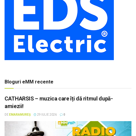
Bloguri eMM recente
CATHARSIS – muzica care îți dă ritmul după-
amiezii!
DE
EMARAMUREȘ
29 IULIE 2026
0