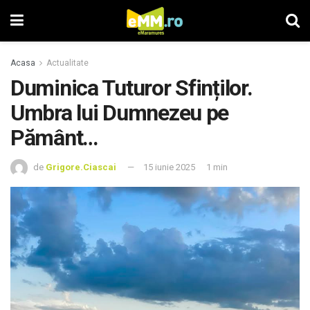
Acasa
Actualitate
Duminica Tuturor Sfinților.
Umbra lui Dumnezeu pe
Pământ…
de
Grigore.Ciascai
15 iunie 2025
1 min