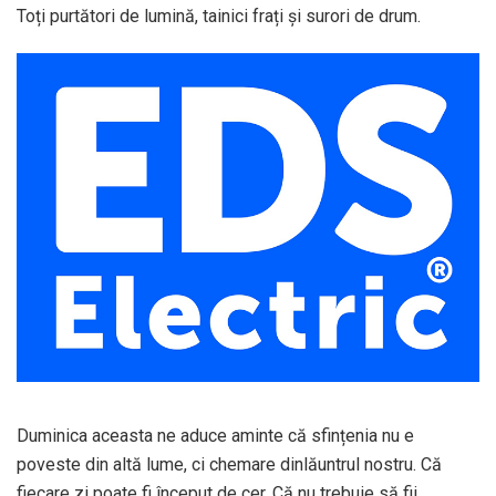
Toți purtători de lumină, tainici frați și surori de drum.
Duminica aceasta ne aduce aminte că sfințenia nu e
poveste din altă lume, ci chemare dinlăuntrul nostru. Că
fiecare zi poate fi început de cer. Că nu trebuie să fii