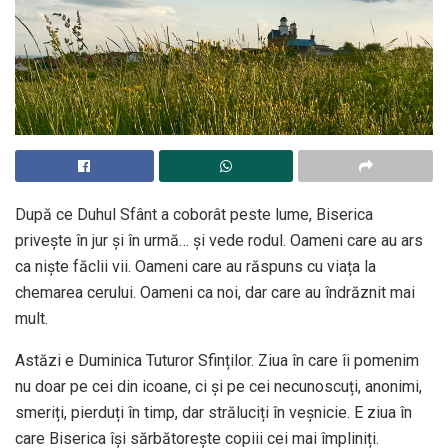
După ce Duhul Sfânt a coborât peste lume, Biserica
privește în jur și în urmă… și vede rodul. Oameni care au ars
ca niște făclii vii. Oameni care au răspuns cu viața la
chemarea cerului. Oameni ca noi, dar care au îndrăznit mai
mult.
Astăzi e Duminica Tuturor Sfinților. Ziua în care îi pomenim
nu doar pe cei din icoane, ci și pe cei necunoscuți, anonimi,
smeriți, pierduți în timp, dar străluciți în veșnicie. E ziua în
care Biserica își sărbătorește copiii cei mai împliniți.