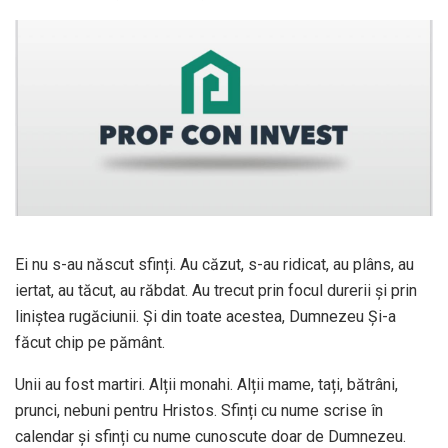
Ei nu s-au născut sfinți. Au căzut, s-au ridicat, au plâns, au
iertat, au tăcut, au răbdat. Au trecut prin focul durerii și prin
liniștea rugăciunii. Și din toate acestea, Dumnezeu Și-a
făcut chip pe pământ.
Unii au fost martiri. Alții monahi. Alții mame, tați, bătrâni,
prunci, nebuni pentru Hristos. Sfinți cu nume scrise în
calendar și sfinți cu nume cunoscute doar de Dumnezeu.