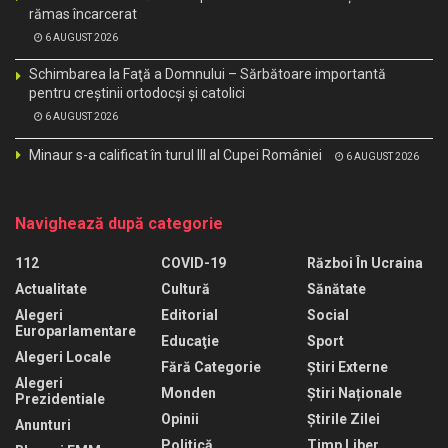
rămas încarcerat
6 AUGUST 2026
Schimbarea la Faţă a Domnului – Sărbătoare importantă
pentru creştinii ortodocşi şi catolici
6 AUGUST 2026
Minaur s-a calificat în turul III al Cupei României
6 AUGUST 2026
Navighează după categorie
112
COVID-19
Război În Ucraina
Actualitate
Cultură
Sănătate
Alegeri
Editorial
Social
Europarlamentare
Educaţie
Sport
Alegeri Locale
Fără Categorie
Știri Externe
Alegeri
Monden
Știri Naționale
Prezidentiale
Opinii
Știrile Zilei
Anunturi
Politică
Timp Liber