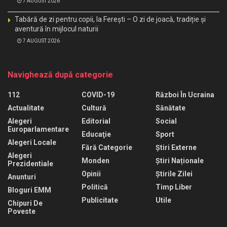
7 AUGUST 2026
Tabără de zi pentru copii, la Ferești – O zi de joacă, tradiție și
aventură în mijlocul naturii
7 AUGUST 2026
Navighează după categorie
112
COVID-19
Război În Ucraina
Actualitate
Cultură
Sănătate
Alegeri
Editorial
Social
Europarlamentare
Educaţie
Sport
Alegeri Locale
Fără Categorie
Știri Externe
Alegeri
Monden
Știri Naționale
Prezidentiale
Opinii
Știrile Zilei
Anunturi
Politică
Timp Liber
Bloguri EMM
Publicitate
Utile
Chipuri De
Poveste