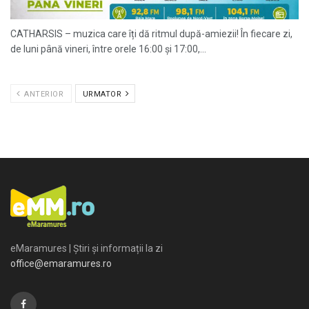
CATHARSIS – muzica care îți dă ritmul după-amiezii! În fiecare zi,
de luni până vineri, între orele 16:00 și 17:00,...
ANTERIOR
URMATOR
eMaramures | Știri și informații la zi
office@emaramures.ro