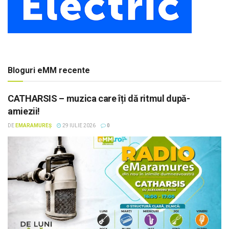
Bloguri eMM recente
CATHARSIS – muzica care îți dă ritmul după-
amiezii!
DE
EMARAMUREȘ
29 IULIE 2026
0