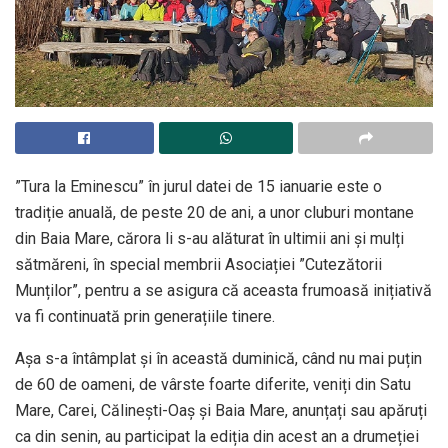
”Tura la Eminescu” în jurul datei de 15 ianuarie este o
tradiție anuală, de peste 20 de ani, a unor cluburi montane
din Baia Mare, cărora li s-au alăturat în ultimii ani și mulți
sătmăreni, în special membrii Asociației ”Cutezătorii
Munților”, pentru a se asigura că aceasta frumoasă inițiativă
va fi continuată prin generațiile tinere.
Așa s-a întâmplat și în această duminică, când nu mai puțin
de 60 de oameni, de vârste foarte diferite, veniți din Satu
Mare, Carei, Călinești-Oaș și Baia Mare, anunțați sau apăruți
ca din senin, au participat la ediția din acest an a drumeției