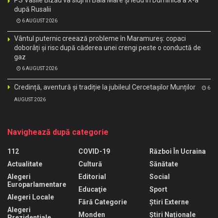
după Rusalii
6 AUGUST 2026
Vântul puternic creează probleme în Maramureș: copaci
doborâți și risc după căderea unei crengi peste o conductă de
gaz
6 AUGUST 2026
Credință, aventură și tradiție la jubileul Cercetașilor Munților
6
AUGUST 2026
Navighează după categorie
112
COVID-19
Război În Ucraina
Actualitate
Cultură
Sănătate
Alegeri
Editorial
Social
Europarlamentare
Educaţie
Sport
Alegeri Locale
Fără Categorie
Știri Externe
Alegeri
Monden
Știri Naționale
Prezidentiale