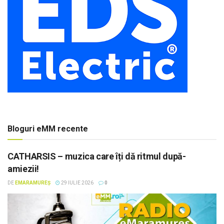
Bloguri eMM recente
CATHARSIS – muzica care îți dă ritmul după-
amiezii!
DE
EMARAMUREȘ
29 IULIE 2026
0