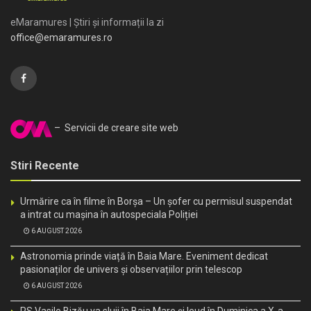
eMaramures | Știri și informații la zi
office@emaramures.ro
– Servicii de creare site web
Stiri Recente
Urmărire ca în filme în Borșa – Un șofer cu permisul suspendat
a intrat cu mașina în autospeciala Poliției
6 AUGUST 2026
Astronomia prinde viață în Baia Mare. Eveniment dedicat
pasionaților de univers și observațiilor prin telescop
6 AUGUST 2026
PS Vasile Bizău va sluji în Baia Mare și Ieud în Duminica a X-a