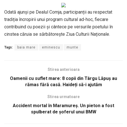
Odată ajunși pe Dealul Comja, participanții au respectat
tradiția încropirii unui program cultural ad-hoc, fiecare
contribuind cu poezii și cântece pe versurile poetului în
cinstea căruia se sărbătorește Ziua Culturii Naționale.
Tags:
baia mare
eminescu
munte
Stirea anterioara
Oamenii cu suflet mare: 8 copii din Târgu Lăpuș au
rămas fără casă. Haideți să-i ajutăm
Stirea urmatoare
Accident mortal în Maramureș. Un pieton a fost
spulberat de șoferul unui BMW