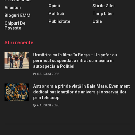
Opinii
Știrile Zilei
Anunturi
Politică
Timp Liber
Bloguri EMM
Publicitate
Utile
Chipuri De
Poveste
Stiri recente
Urmărire ca în filme în Borșa – Un șofer cu
permisul suspendat a intrat cu mașina în
autospeciala Poliției
6 AUGUST 2026
Astronomia prinde viață în Baia Mare. Eveniment
dedicat pasionaților de univers și observațiilor
prin telescop
6 AUGUST 2026