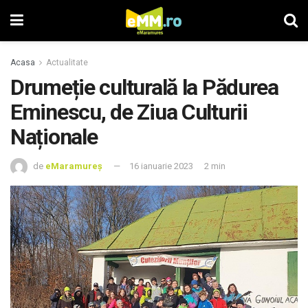
Acasa
Actualitate
Drumeție culturală la Pădurea
Eminescu, de Ziua Culturii
Naționale
de
eMaramureș
16 ianuarie 2023
2 min