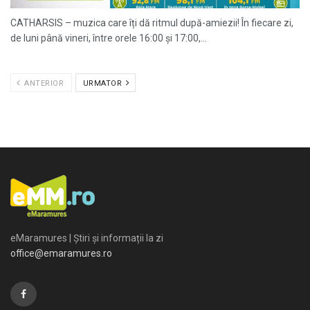
CATHARSIS – muzica care îți dă ritmul după-amiezii! În fiecare zi,
de luni până vineri, între orele 16:00 și 17:00,...
ANTERIOR
URMATOR
eMaramures | Știri și informații la zi
office@emaramures.ro