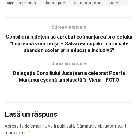
Tags:
agresiune
baia sprie
ordin protectie
violenta
Stirea anterioara
Consilierii județeni au aprobat cofinanțarea proiectului
”Împreună vom reuși! – Salvarea copiilor cu risc de
abandon școlar prin educație incluzivă”
Stirea urmatoare
Delegația Consiliului Județean a celebrat Poarta
Maramureșeană amplasată în Viena - FOTO
Lasă un răspuns
Adresa ta de email nu va fi publicată.
Câmpurile obligatorii sunt
*
marcate cu