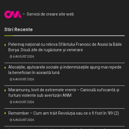
– Servicii de creare site web
Stiri Recente
Pelerinaj național cu relicva Sfântului Francisc de Assisi la Băile
Borșa. Două zile de rugăciune și venerare
6 AUGUST 2026
Alocațiile, ajutoarele sociale și indemnizațiile ajung mai repede
la beneficiari în această lună
6 AUGUST 2026
Maramureș, lovit de extremele vremii – Caniculă sufocantă și
furtuni violente sub avertizări ANM
6 AUGUST 2026
Remember – Cum am trăit Revoluția sau ce o fi fost în ’89 (2)
6 AUGUST 2026