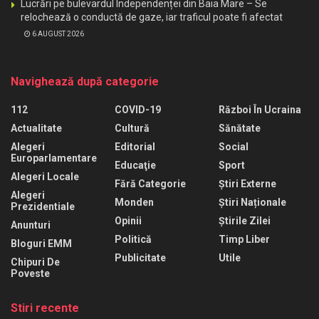
Lucrări pe bulevardul Independenței din Baia Mare – Se
relochează o conductă de gaze, iar traficul poate fi afectat
6 AUGUST 2026
Navighează după categorie
112
COVID-19
Război În Ucraina
Actualitate
Cultură
Sănătate
Alegeri
Editorial
Social
Europarlamentare
Educaţie
Sport
Alegeri Locale
Fără Categorie
Știri Externe
Alegeri
Monden
Știri Naționale
Prezidentiale
Opinii
Știrile Zilei
Anunturi
Politică
Timp Liber
Bloguri EMM
Publicitate
Utile
Chipuri De
Poveste
Stiri recente