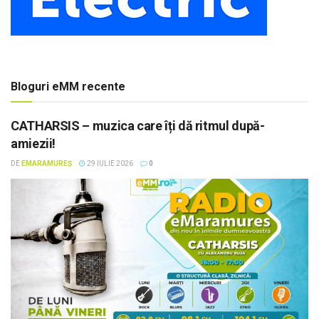
Bloguri eMM recente
CATHARSIS – muzica care îți dă ritmul după-
amiezii!
DE
EMARAMUREȘ
29 IULIE 2026
0