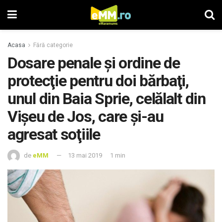
Acasa
Fără categorie
Dosare penale şi ordine de
protecţie pentru doi bărbaţi,
unul din Baia Sprie, celălalt din
Vişeu de Jos, care şi-au
agresat soţiile
de
eMM
13 mai 2019
1 min