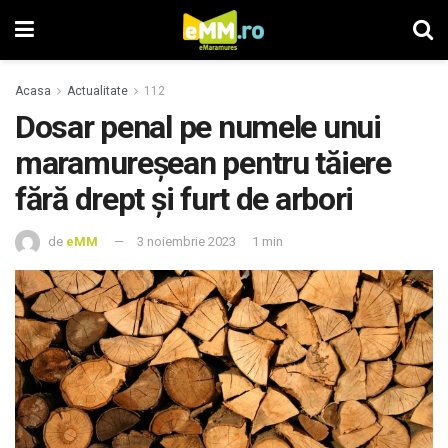
Acasa
Actualitate
112
Dosar penal pe numele unui
maramureşean pentru tăiere
fără drept și furt de arbori
de
eMM
3 noiembrie 2023
1 min