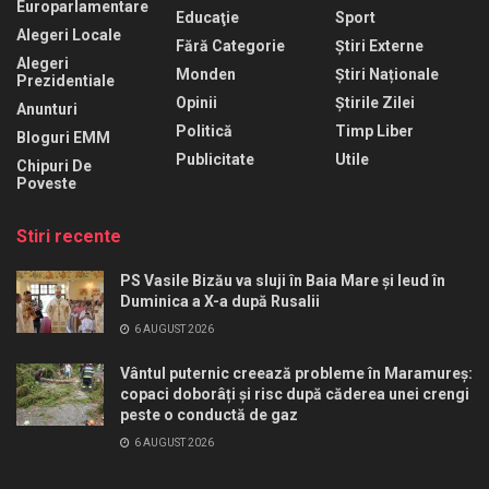
Europarlamentare
Educaţie
Sport
Alegeri Locale
Fără Categorie
Știri Externe
Alegeri
Monden
Știri Naționale
Prezidentiale
Opinii
Știrile Zilei
Anunturi
Politică
Timp Liber
Bloguri EMM
Publicitate
Utile
Chipuri De
Poveste
Stiri recente
PS Vasile Bizău va sluji în Baia Mare și Ieud în
Duminica a X-a după Rusalii
6 AUGUST 2026
Vântul puternic creează probleme în Maramureș:
copaci doborâți și risc după căderea unei crengi
peste o conductă de gaz
6 AUGUST 2026