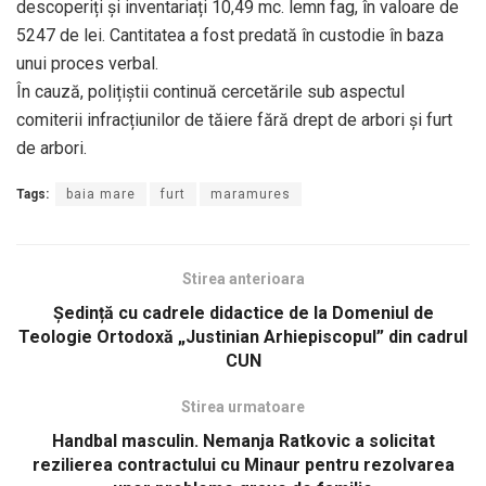
descoperiți și inventariați 10,49 mc. lemn fag, în valoare de
5247 de lei. Cantitatea a fost predată în custodie în baza
unui proces verbal.
În cauză, polițiștii continuă cercetările sub aspectul
comiterii infracțiunilor de tăiere fără drept de arbori și furt
de arbori.
Tags:
baia mare
furt
maramures
Stirea anterioara
Şedință cu cadrele didactice de la Domeniul de
Teologie Ortodoxă „Justinian Arhiepiscopul” din cadrul
CUN
Stirea urmatoare
Handbal masculin. Nemanja Ratkovic a solicitat
rezilierea contractului cu Minaur pentru rezolvarea