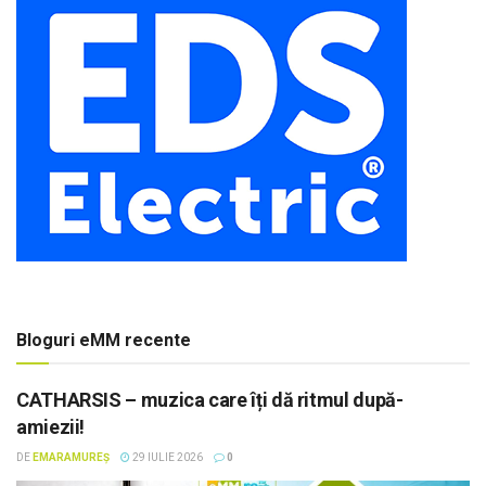
Bloguri eMM recente
CATHARSIS – muzica care îți dă ritmul după-
amiezii!
DE
EMARAMUREȘ
29 IULIE 2026
0