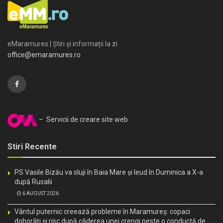
eMaramures | Știri și informații la zi
office@emaramures.ro
– Servicii de creare site web
Stiri Recente
PS Vasile Bizău va sluji în Baia Mare și Ieud în Duminica a X-a
după Rusalii
6 AUGUST 2026
Vântul puternic creează probleme în Maramureș: copaci
doborâți și risc după căderea unei crengi peste o conductă de