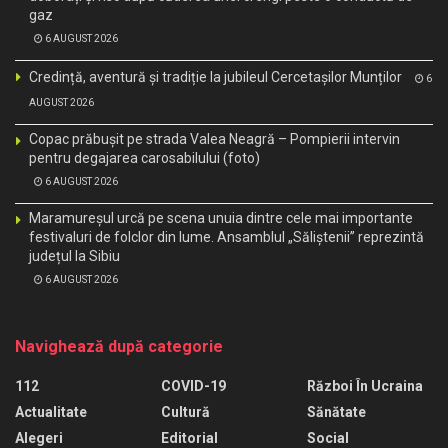
gaz
6 AUGUST 2026
Credință, aventură și tradiție la jubileul Cercetașilor Munților
6
AUGUST 2026
Copac prăbușit pe strada Valea Neagră – Pompierii intervin
pentru degajarea carosabilului (foto)
6 AUGUST 2026
Maramureșul urcă pe scena unuia dintre cele mai importante
festivaluri de folclor din lume. Ansamblul „Săliștenii” reprezintă
județul la Sibiu
6 AUGUST 2026
Navighează după categorie
112
COVID-19
Război În Ucraina
Actualitate
Cultură
Sănătate
Alegeri
Editorial
Social