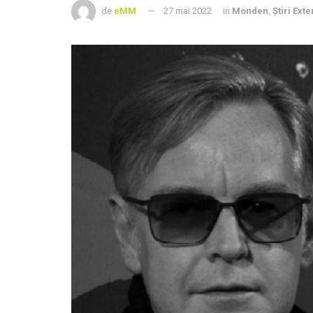
de
eMM
27 mai 2022
in
Monden
,
Știri Ext