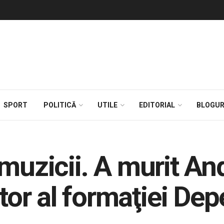
SPORT
POLITICĂ
UTILE
EDITORIAL
BLOGUR
muzicii. A murit An
or al formaţiei De