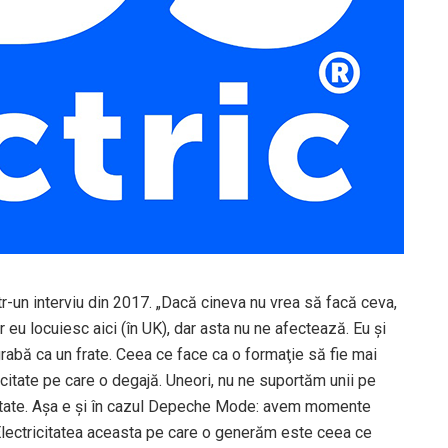
r-un interviu din 2017. „Dacă cineva nu vrea să facă ceva,
r eu locuiesc aici (în UK), dar asta nu ne afectează. Eu şi
rabă ca un frate. Ceea ce face ca o formaţie să fie mai
icitate pe care o degajă. Uneori, nu ne suportăm unii pe
alitate. Aşa e şi în cazul Depeche Mode: avem momente
lectricitatea aceasta pe care o generăm este ceea ce