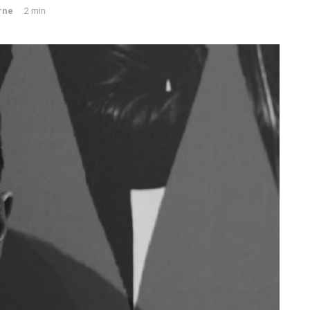
erne
2 min