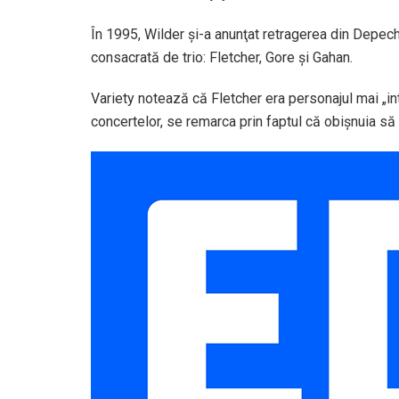
În 1995, Wilder şi-a anunţat retragerea din Depec
consacrată de trio: Fletcher, Gore şi Gahan.
Variety notează că Fletcher era personajul mai „int
concertelor, se remarca prin faptul că obişnuia să 