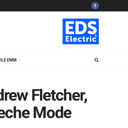
ILE EMM
drew Fletcher,
peche Mode