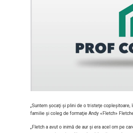
„Suntem şocaţi şi plini de o tristeţe copleşitoare
familie şi coleg de formaţie Andy «Fletch» Fletche
„Fletch a avut o inimă de aur şi era acel om pe ca