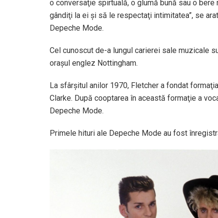
o conversaţie spirtuală, o glumă bună sau o bere 
gândiţi la ei şi să le respectaţi intimitatea”, se a
Depeche Mode.
Cel cunoscut de-a lungul carierei sale muzicale su
oraşul englez Nottingham.
La sfârşitul anilor 1970, Fletcher a fondat forma
Clarke. După cooptarea în această formaţie a voca
Depeche Mode.
Primele hituri ale Depeche Mode au fost înregistra