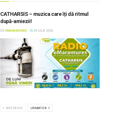
CATHARSIS – muzica care îți dă ritmul
după-amiezii!
DE
EMARAMUREȘ
29 IULIE 2026
ANTERIOR
URMATOR