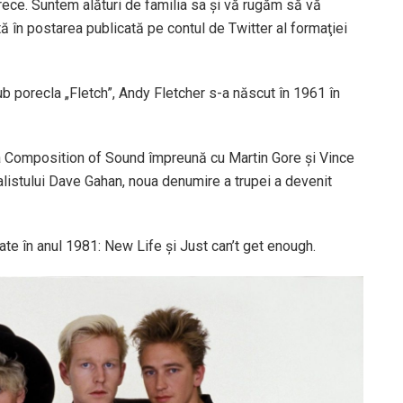
rece. Suntem alături de familia sa şi vă rugăm să vă
rată în postarea publicată pe contul de Twitter al formaţiei
b porecla „Fletch”, Andy Fletcher s-a născut în 1961 în
ţia Composition of Sound împreună cu Martin Gore şi Vince
listului Dave Gahan, noua denumire a trupei a devenit
te în anul 1981: New Life şi Just can’t get enough.