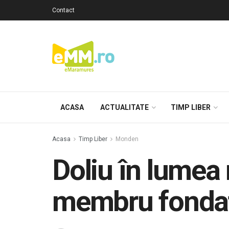
Contact
ACASA
ACTUALITATE
TIMP LIBER
Acasa
Timp Liber
Monden
Doliu în lumea 
membru fondat