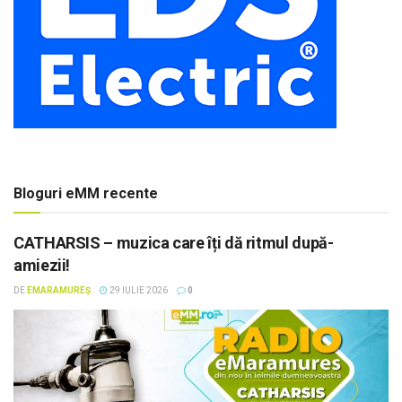
Bloguri eMM recente
CATHARSIS – muzica care îți dă ritmul după-
amiezii!
DE
EMARAMUREȘ
29 IULIE 2026
0