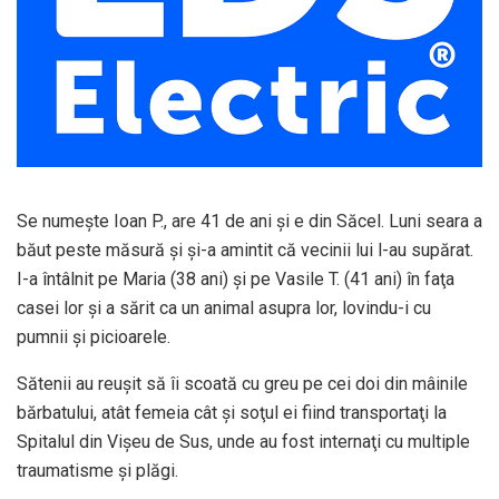
Se numeşte Ioan P., are 41 de ani şi e din Săcel. Luni seara a
băut peste măsură şi şi-a amintit că vecinii lui l-au supărat.
I-a întâlnit pe Maria (38 ani) şi pe Vasile T. (41 ani) în faţa
casei lor şi a sărit ca un animal asupra lor, lovindu-i cu
pumnii şi picioarele.
Sătenii au reuşit să îi scoată cu greu pe cei doi din mâinile
bărbatului, atât femeia cât şi soţul ei fiind transportaţi la
Spitalul din Vişeu de Sus, unde au fost internaţi cu multiple
traumatisme şi plăgi.