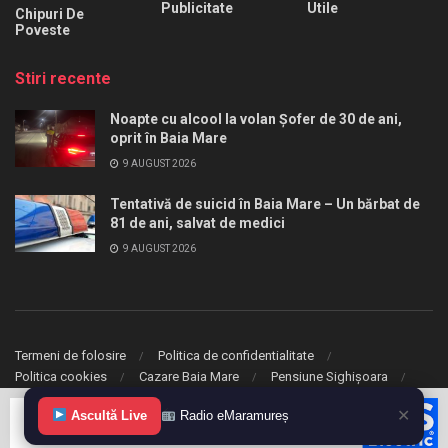
Publicitate
Utile
Chipuri De
Poveste
Stiri recente
Noapte cu alcool la volan Șofer de 30 de ani,
oprit în Baia Mare
9 AUGUST 2026
Tentativă de suicid în Baia Mare – Un bărbat de
81 de ani, salvat de medici
9 AUGUST 2026
Termeni de folosire
Politica de confidentialitate
Politica cookies
Cazare Baia Mare
Pensiune Sighișoara
✕
Ascultă Live
Radio eMaramureș
© 2020 eMaramures. Toate drepturile rezervate.