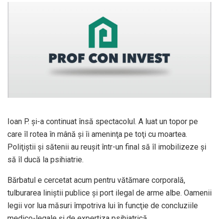
Ioan P. şi-a continuat însă spectacolul. A luat un topor pe
care îl rotea în mână şi îi ameninţa pe toţi cu moartea.
Poliţiştii şi sătenii au reuşit într-un final să îl imobilizeze şi
să îl ducă la psihiatrie.
Bărbatul e cercetat acum pentru vătămare corporală,
tulburarea liniştii publice şi port ilegal de arme albe. Oamenii
legii vor lua măsuri împotriva lui în funcţie de concluziile
medico-legale şi de expertiza psihiatrică.