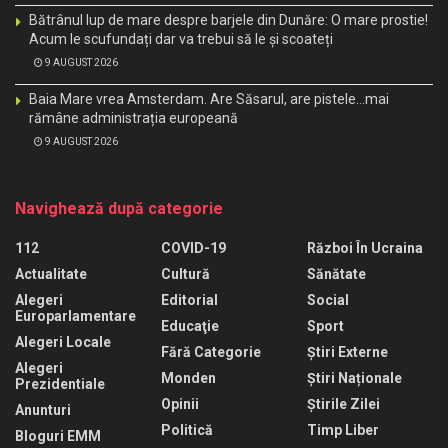
Bătrânul lup de mare despre barjele din Dunăre: O mare prostie!
Acum le scufundați dar va trebui să le și scoateți
9 AUGUST 2026
Baia Mare vrea Amsterdam. Are Săsarul, are pistele…mai
rămâne administrația europeană
9 AUGUST 2026
Navighează după categorie
112
COVID-19
Război În Ucraina
Actualitate
Cultură
Sănătate
Alegeri
Editorial
Social
Europarlamentare
Educaţie
Sport
Alegeri Locale
Fără Categorie
Știri Externe
Alegeri
Monden
Știri Naționale
Prezidentiale
Opinii
Știrile Zilei
Anunturi
Politică
Timp Liber
Bloguri EMM