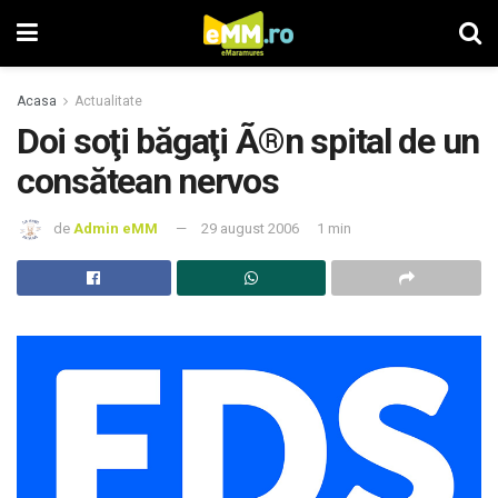
Acasa
Actualitate
Doi soţi băgaţi Ã®n spital de un
consătean nervos
de
Admin eMM
29 august 2006
1 min