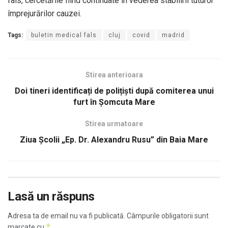
fals, cercetările fiind continuate în vederea stabilirii tuturor
împrejurărilor cauzei.
Tags:
buletin medical fals
cluj
covid
madrid
Stirea anterioara
Doi tineri identificați de polițiști după comiterea unui
furt în Șomcuta Mare
Stirea urmatoare
Ziua Școlii „Ep. Dr. Alexandru Rusu” din Baia Mare
Lasă un răspuns
Adresa ta de email nu va fi publicată.
Câmpurile obligatorii sunt
*
marcate cu