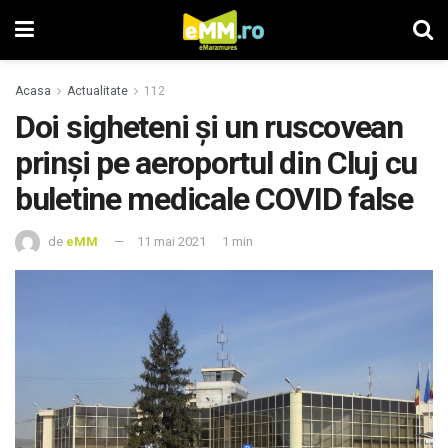
Acasa
Actualitate
112
Doi sigheteni și un ruscovean
prinși pe aeroportul din Cluj cu
buletine medicale COVID false
de
eMM
11 mai 2021
1 min