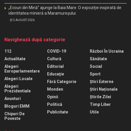
„Ecouri din Mină” ajunge la Baia Mare. O expoziție inspirată de
identitatea minieră a Maramureșului
5 AUGUST 2026
Navighează după categorie
112
COVID-19
Război În Ucraina
Actualitate
Cultură
Sănătate
Alegeri
Editorial
Social
Europarlamentare
Educaţie
Sport
Alegeri Locale
Fără Categorie
Știri Externe
Alegeri
Monden
Știri Naționale
Prezidentiale
Opinii
Știrile Zilei
Anunturi
Politică
Timp Liber
Bloguri EMM
Publicitate
Utile
Chipuri De
Poveste