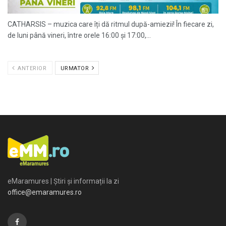
CATHARSIS – muzica care îți dă ritmul după-amiezii! În fiecare zi,
de luni până vineri, între orele 16:00 și 17:00,...
ANTERIOR
URMATOR
eMaramures | Știri și informații la zi
office@emaramures.ro