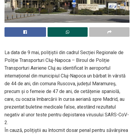
La data de 9 mai, polițiștii din cadrul Secției Regionale de
Poliție Transporturi Cluj-Napoca – Biroul de Poliție
Transporturi Aeriene Cluj au identificat în aeroportul
internațional din municipiul Cluj-Napoca un bărbat în vârstă
de 44 de ani, din comuna Ruscova, județul Maramureș,
precum și o femeie de 47 de ani, de cetățenie spaniolă,
care, cu ocazia îmbarcării în cursa aeriană spre Madrid, au
prezentat buletine medicale false, atestând rezultatul
negativ al unor teste pentru depistarea virusului SARS-CoV-
2.
În cauză, polițiștii au întocmit dosar penal pentru săvârșirea