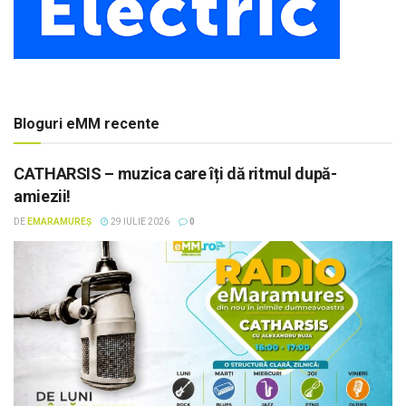
Bloguri eMM recente
CATHARSIS – muzica care îți dă ritmul după-
amiezii!
DE
EMARAMUREȘ
29 IULIE 2026
0