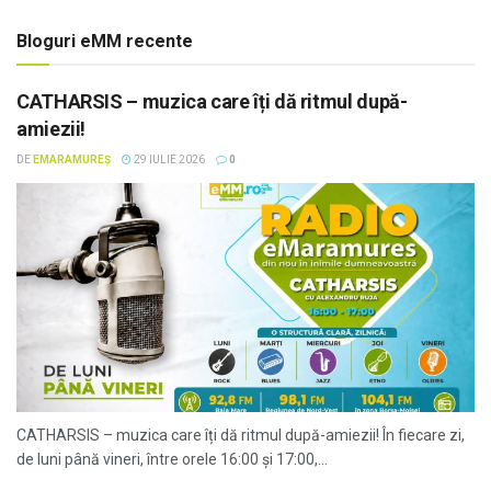
Bloguri eMM recente
CATHARSIS – muzica care îți dă ritmul după-
amiezii!
DE
EMARAMUREȘ
29 IULIE 2026
0
CATHARSIS – muzica care îți dă ritmul după-amiezii! În fiecare zi,
de luni până vineri, între orele 16:00 și 17:00,...