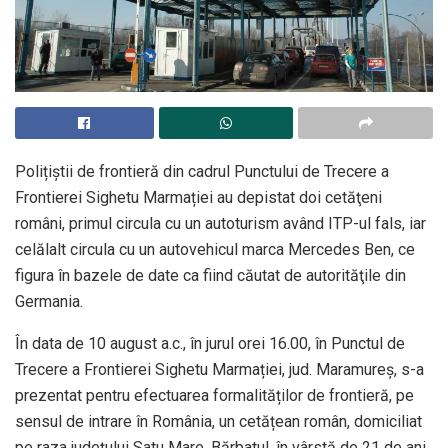
Polițiștii de frontieră din cadrul Punctului de Trecere a
Frontierei Sighetu Marmației au depistat doi cetăţeni
români, primul circula cu un autoturism având ITP-ul fals, iar
celălalt circula cu un autovehicul marca Mercedes Ben, ce
figura în bazele de date ca fiind căutat de autorităţile din
Germania.
În data de 10 august a.c., în jurul orei 16.00, în Punctul de
Trecere a Frontierei Sighetu Marmației, jud. Maramureș, s-a
prezentat pentru efectuarea formalităților de frontieră, pe
sensul de intrare în România, un cetățean român, domiciliat
pe raza județului Satu Mare. Bărbatul, în vârstă de 21 de ani,