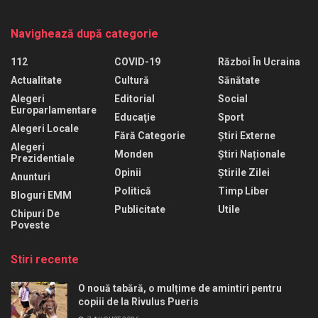
Navighează după categorie
112
COVID-19
Război În Ucraina
Actualitate
Cultură
Sănătate
Alegeri
Editorial
Social
Europarlamentare
Educaţie
Sport
Alegeri Locale
Fără Categorie
Știri Externe
Alegeri
Monden
Știri Naționale
Prezidentiale
Opinii
Știrile Zilei
Anunturi
Politică
Timp Liber
Bloguri EMM
Publicitate
Utile
Chipuri De
Poveste
Stiri recente
O nouă tabără, o mulțime de amintiri pentru
copiii de la Rivulus Pueris