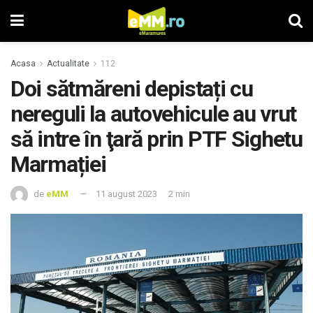
Acasa
Actualitate
112
Doi sătmăreni depistați cu
nereguli la autovehicule au vrut
să intre în ţară prin PTF Sighetu
Marmației
de
eMM
11 august 2023
2 min