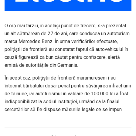
O oră mai târziu, în același punct de trecere, s-a prezentat
un alt sătmărean de 27 de ani, care conducea un autoturism
marca Mercedes Benz. În urma verificărilor efectuate,
polițiștii de frontieră au constatat faptul că autovehiculul în
cauză figurează ca bun căutat pentru confiscare, alertă
emisă de autoritățile din Germania.
În acest caz, polițiștii de frontieră maramureșeni i-au
întocmit bărbatului dosar penal pentru săvârşirea infracţiunii
de tăinuire, iar autoturismul în valoare de 100.000 lei a fost
indisponibilizat la sediul instituției, urmând ca la finalul
cercetărilor să fie dispuse măsurile legale ce se impun.