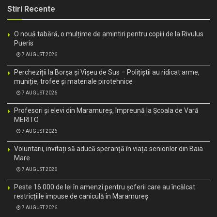
Stiri Recente
O nouă tabără, o mulțime de amintiri pentru copiii de la Rivulus
Pueris
7 AUGUST 2026
Percheziții la Borșa și Vișeu de Sus – Polițiștii au ridicat arme,
muniție, trofee și materiale pirotehnice
7 AUGUST 2026
Profesori și elevi din Maramureș, împreună la Școala de Vară
MERITO
7 AUGUST 2026
Voluntarii, invitați să aducă speranță în viața seniorilor din Baia
Mare
7 AUGUST 2026
Peste 16.000 de lei în amenzi pentru șoferii care au încălcat
restricțiile impuse de caniculă în Maramureș
7 AUGUST 2026