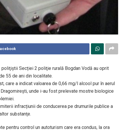
Facebook
 poliţiştii Secției 2 poliţie rurală Bogdan Vodă au oprit
e 55 de ani din localitate.
st, care a indicat valoarea de 0,66 mg/l alcool pur în aerul
 Dragomirești, unde i-au fost prelevate mostre biologice
olemiei.
iterii infracțiunii de conducerea pe drumurile publice a
altor substanţe.
apte pentru control un autoturism care era condus, la ora