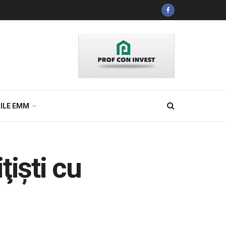
ILE EMM
ţişti cu