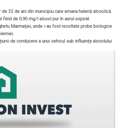
.
ăr de 32 de ani din municipiu care emana halenă alcoolică.
l fiind de 0,90 mg/l alcool pur în aerul expirat.
ghetu Marmaţiei, unde i-au fost recoltate probe biologice
olemiei.
țiunii de conducere a unui vehicul sub influența alcoolului.