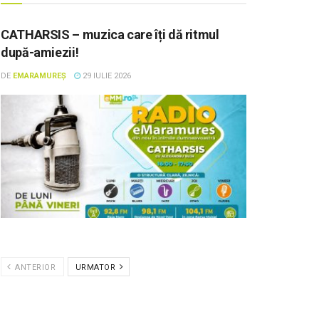
CATHARSIS – muzica care îți dă ritmul
după-amiezii!
DE
EMARAMUREȘ
29 IULIE 2026
ANTERIOR
URMATOR