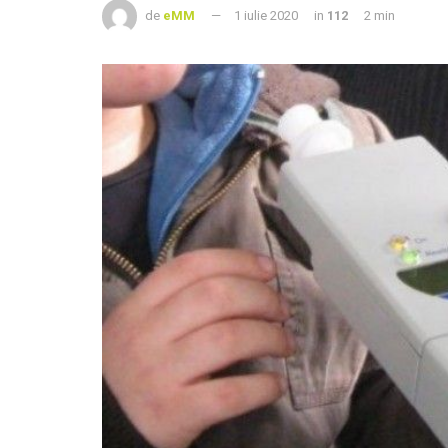
de
eMM
1 iulie 2020
in
112
2 min