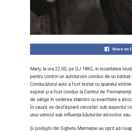
Share on 
Marţi, la ora 22.00, pe DJ 186C, în localitatea Ieud,
pentru control un autoturism condus de un bărbat d
Conducătorul auto a fost testat cu aparatul etilote
expirat și a fost condus la Centrul de Permanenţă
de sânge în vederea stabilirii cu exactitate a alco
În cauză se desfășoară cercetări sub aspectul com
unui vehicul sub influenţa băuturilor alcoolice sau 
Şi poliţiştii din Sighetu Marmaţiei au oprit azi no