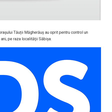
i orașului Tăuții Măgherăuș au oprit pentru control un
ni, pe raza localităţii Săbişa.