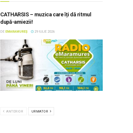
CATHARSIS – muzica care îți dă ritmul
după-amiezii!
DE
EMARAMUREȘ
29 IULIE 2026
ANTERIOR
URMATOR