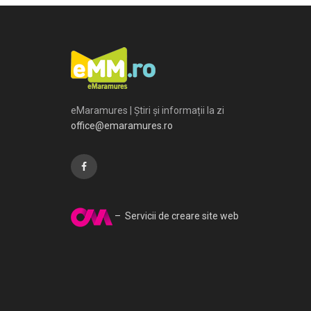
eMaramures | Știri și informații la zi
office@emaramures.ro
– Servicii de creare site web