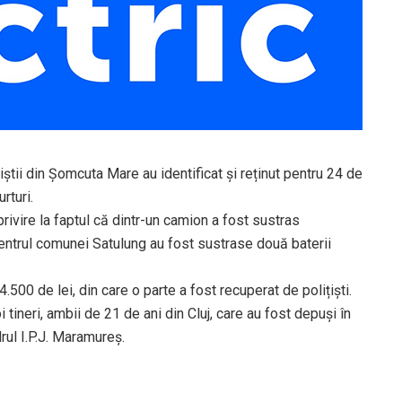
ițiștii din Șomcuta Mare au identificat și reținut pentru 24 de
rturi.
u privire la faptul că dintr-un camion a fost sustras
 centrul comunei Satulung au fost sustrase două baterii
500 de lei, din care o parte a fost recuperat de polițiști.
ineri, ambii de 21 de ani din Cluj, care au fost depuşi în
rul I.P.J. Maramureş.