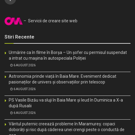
– Servicii de creare site web
Stiri Recente
Urmărire ca în filme în Borșa – Un șofer cu permisul suspendat
a intrat cu mașina în autospeciala Poliției
6 AUGUST 2026
Astronomia prinde viață în Baia Mare. Eveniment dedicat
pasionaților de univers și observațiilor prin telescop
6 AUGUST 2026
PS Vasile Bizău va sluji în Baia Mare și Ieud în Duminica a X-a
după Rusalii
6 AUGUST 2026
Vântul puternic creează probleme în Maramureș: copaci
doborâți și risc după căderea unei crengi peste o conductă de