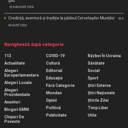
gaz
6 AUGUST 2026
Credință, aventură și tradiție la jubileul Cercetașilor Munților
6
AUGUST 2026
Navighează după categorie
112
COVID-19
Război În Ucraina
Actualitate
Cultură
Sănătate
Alegeri
Editorial
Social
Europarlamentare
Educaţie
Sport
Alegeri Locale
Fără Categorie
Știri Externe
Alegeri
Monden
Știri Naționale
Prezidentiale
Opinii
Știrile Zilei
Anunturi
Politică
Timp Liber
Bloguri EMM
Publicitate
Utile
Chipuri De
Poveste