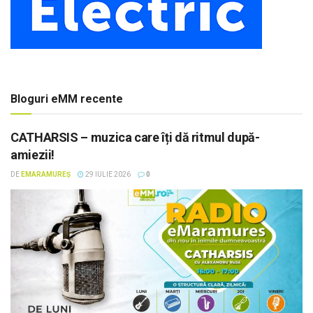
Bloguri eMM recente
CATHARSIS – muzica care îți dă ritmul după-
amiezii!
DE
EMARAMUREȘ
29 IULIE 2026
0