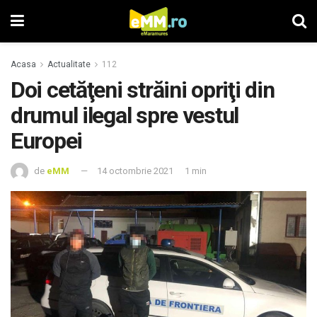
Acasa
Actualitate
112
Doi cetăţeni străini opriţi din
drumul ilegal spre vestul
Europei
de
eMM
14 octombrie 2021
1 min