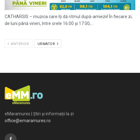
CATHARSIS – muzica care îți dă ritmul după-amiezii! În fiecare zi,
de luni până vineri, între orele 16:00 și 17:00,...
ANTERIOR
URMATOR
eMaramures | Știri și informații la zi
office@emaramures.ro