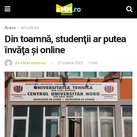
Acasa
Actualitate
Din toamnă, studenţii ar putea
învăţa şi online
de
eMaramureș
27 martie 2022
1 min