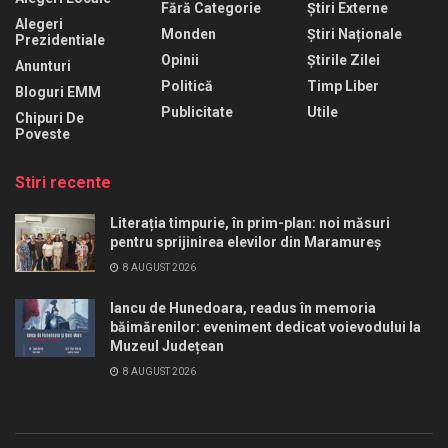
Fără Categorie
Știri Externe
Alegeri
Monden
Știri Naționale
Prezidentiale
Opinii
Știrile Zilei
Anunturi
Politică
Timp Liber
Bloguri EMM
Publicitate
Utile
Chipuri De
Poveste
Stiri recente
Literația timpurie, în prim-plan: noi măsuri
pentru sprijinirea elevilor din Maramureș
8 AUGUST 2026
Iancu de Hunedoara, readus în memoria
băimărenilor: eveniment dedicat voievodului la
Muzeul Județean
8 AUGUST 2026