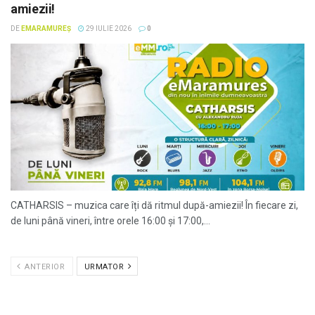
amiezii!
DE
EMARAMUREȘ
29 IULIE 2026
0
CATHARSIS – muzica care îți dă ritmul după-amiezii! În fiecare zi,
de luni până vineri, între orele 16:00 și 17:00,...
ANTERIOR
URMATOR