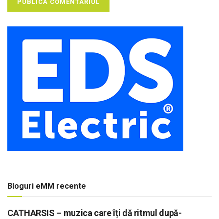
Bloguri eMM recente
CATHARSIS – muzica care îți dă ritmul după-