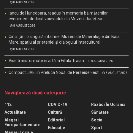
8 AUGUST 2026
Iancu de Hunedoara, readus în memoria băimărenilor:
eveniment dedicat voievodului la Muzeul Județean
8 AUGUST 2026
Cinci țări, o singură întâlnire: Muzeul de Mineralogie din Baia
Mare, spațiu al prieteniei și dialogului intercultural
8 AUGUST 2026
Vise transformate în artă la Filiala Traian
8 AUGUST 2026
Compact LIVE, în Preluca Nouă, de Perseide Fest
8 AUGUST 2026
Navighează după categorie
112
COVID-19
Război În Ucraina
Actualitate
Cultură
Sănătate
Alegeri
Editorial
Social
Europarlamentare
Educaţie
Sport
Alegeri Locale