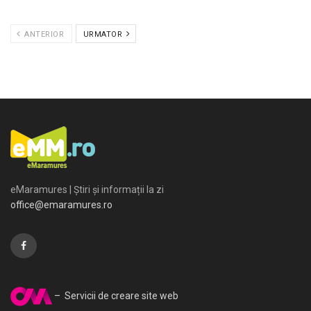
ANTERIOR
URMATOR
eMaramures | Știri și informații la zi
office@emaramures.ro
– Servicii de creare site web