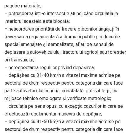
pagube materiale;
– pătrunderea într-o intersecție atunci când circulația în
interiorul acesteia este blocată;
– neacordarea priorității de trecere pietonilor angajați în
traversarea regulamentară a drumului public prin locurile
special amenajate și semnalizate, aflați pe sensul de
deplasare a autovehiculului, tractorului agricol sau forestier
ori tramvaiului;
– nerespectarea regulilor privind depășirea;
– depășirea cu 31-40 km/h a vitezei maxime admise pe
sectorul de drum respectiv pentru categoria din care face
parte autovehiculul condus, constatată, potrivit legii, cu
mijloace tehnice omologate și verificate metrologic;
– circulația pe sens opus, cu excepția cazurilor în care se
efectuează regulamentar manevra de depășire;
– depășirea cu 41-50 km/h a vitezei maxime admise pe
sectorul de drum respectiv pentru categoria din care face