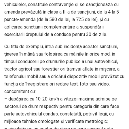
vehiculelor, constituie contravenție și se sancționează cu
amenda prevăzută în clasa a II-a de sancțiuni, de la 4 la 5
puncte-amendă (de la 580 de lei, la 725 de lei), și cu
aplicarea sancțiunii complementare a suspendării
exercitării dreptului de a conduce pentru 30 de zile.
Cu titlu de exemplu, intră sub incidența acestor sancțiuni,
ținerea în mână sau folosirea cu mâinile în orice mod, în
timpul conducerii pe drumurile publice a unui autovehicul,
tractor agricol sau forestier ori tramvai aflate în mișcare, a
telefonului mobil sau a oricărui dispozitiv mobil prevăzut cu
funcția de înregistrare ori redare text, foto sau video,
concomitent cu:
– depășirea cu 10-20 km/h a vitezei maxime admise pe
sectorul de drum respectiv pentru categoria din care face
parte autovehiculul condus, constatată, potrivit legii, cu
mijloace tehnice omologate și verificate metrologic;
– circulația pe un sector de drum pe care accesul este