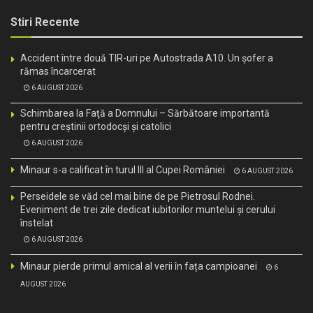
Stiri Recente
Accident între două TIR-uri pe Autostrada A10. Un șofer a
rămas încarcerat
6 AUGUST 2026
Schimbarea la Faţă a Domnului – Sărbătoare importantă
pentru creştinii ortodocşi şi catolici
6 AUGUST 2026
Minaur s-a calificat în turul III al Cupei României
6 AUGUST 2026
Perseidele se văd cel mai bine de pe Pietrosul Rodnei.
Eveniment de trei zile dedicat iubitorilor muntelui și cerului
înstelat
6 AUGUST 2026
Minaur pierde primul amical al verii în fața campioanei
6
AUGUST 2026