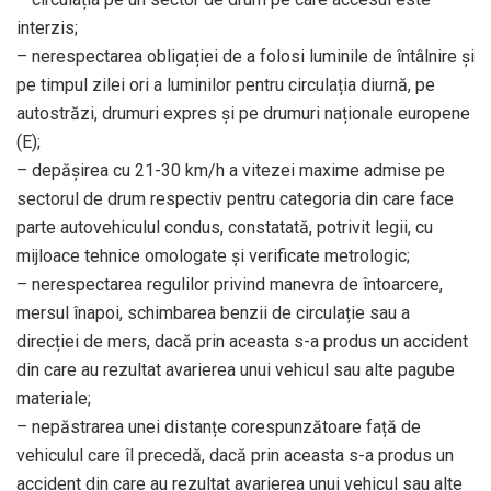
interzis;
– nerespectarea obligației de a folosi luminile de întâlnire și
pe timpul zilei ori a luminilor pentru circulația diurnă, pe
autostrăzi, drumuri expres și pe drumuri naționale europene
(E);
– depășirea cu 21-30 km/h a vitezei maxime admise pe
sectorul de drum respectiv pentru categoria din care face
parte autovehiculul condus, constatată, potrivit legii, cu
mijloace tehnice omologate și verificate metrologic;
– nerespectarea regulilor privind manevra de întoarcere,
mersul înapoi, schimbarea benzii de circulație sau a
direcției de mers, dacă prin aceasta s-a produs un accident
din care au rezultat avarierea unui vehicul sau alte pagube
materiale;
– nepăstrarea unei distanțe corespunzătoare față de
vehiculul care îl precedă, dacă prin aceasta s-a produs un
accident din care au rezultat avarierea unui vehicul sau alte