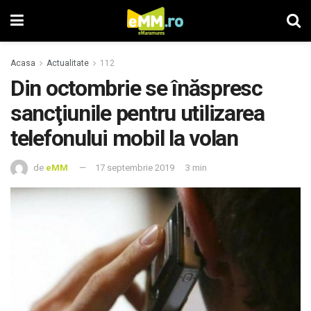
Acasa
Actualitate
112
Din octombrie se înăspresc
sancţiunile pentru utilizarea
telefonului mobil la volan
de
eMM
17 septembrie 2019
3 min