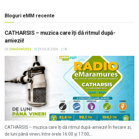
Bloguri eMM recente
CATHARSIS – muzica care îți dă ritmul după-
amiezii!
DE
EMARAMUREȘ
29 IULIE 2026
0
CATHARSIS – muzica care îți dă ritmul după-amiezii! În fiecare zi,
de luni până vineri, între orele 16:00 și 17:00,...