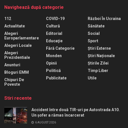
Navighează după categorie
112
COVID-19
Război În Ucraina
Actualitate
Cultură
Sănătate
Alegeri
Editorial
Social
Europarlamentare
Educaţie
Sport
Alegeri Locale
Fără Categorie
Știri Externe
Alegeri
Monden
Știri Naționale
Prezidentiale
Opinii
Știrile Zilei
Anunturi
Politică
Timp Liber
Bloguri EMM
Publicitate
Utile
Chipuri De
Poveste
Stiri recente
Accident între două TIR-uri pe Autostrada A10.
Un șofer a rămas încarcerat
6 AUGUST 2026