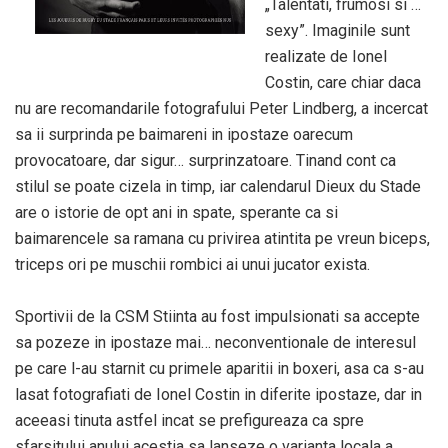
„Talentati, frumosi si …
sexy”. Imaginile sunt
realizate de Ionel
Costin, care chiar daca
nu are recomandarile fotografului Peter Lindberg, a incercat
sa ii surprinda pe baimareni in ipostaze oarecum
provocatoare, dar sigur… surprinzatoare. Tinand cont ca
stilul se poate cizela in timp, iar calendarul Dieux du Stade
are o istorie de opt ani in spate, sperante ca si
baimarencele sa ramana cu privirea atintita pe vreun biceps,
triceps ori pe muschii rombici ai unui jucator exista.
Sportivii de la CSM Stiinta au fost impulsionati sa accepte
sa pozeze in ipostaze mai… neconventionale de interesul
pe care l-au starnit cu primele aparitii in boxeri, asa ca s-au
lasat fotografiati de Ionel Costin in diferite ipostaze, dar in
aceeasi tinuta astfel incat se prefigureaza ca spre
sfarsitului anului acestia sa lanseze o varianta locala a