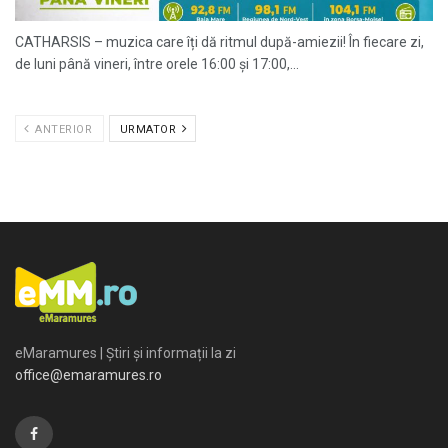
CATHARSIS – muzica care îți dă ritmul după-amiezii! În fiecare zi,
de luni până vineri, între orele 16:00 și 17:00,...
ANTERIOR
URMATOR
eMaramures | Știri și informații la zi
office@emaramures.ro