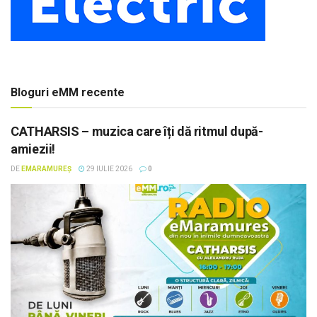
Bloguri eMM recente
CATHARSIS – muzica care îți dă ritmul după-
amiezii!
DE
EMARAMUREȘ
29 IULIE 2026
0