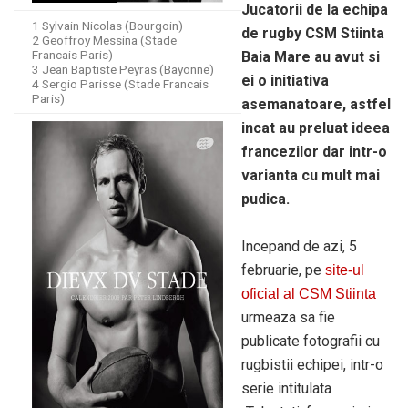
Jucatorii de la echipa
1 Sylvain Nicolas (Bourgoin)
de rugby CSM Stiinta
2 Geoffroy Messina (Stade
Francais Paris)
Baia Mare au avut si
3 Jean Baptiste Peyras (Bayonne)
ei o initiativa
4 Sergio Parisse (Stade Francais
Paris)
asemanatoare, astfel
incat au preluat ideea
francezilor dar intr-o
varianta cu mult mai
pudica.
Incepand de azi, 5
februarie, pe
site-ul
oficial al CSM Stiinta
urmeaza sa fie
publicate fotografii cu
rugbistii echipei, intr-o
serie intitulata