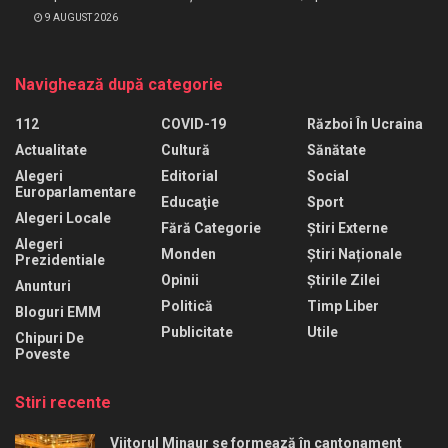
9 AUGUST 2026
Navighează după categorie
112
COVID-19
Război În Ucraina
Actualitate
Cultură
Sănătate
Alegeri
Editorial
Social
Europarlamentare
Educaţie
Sport
Alegeri Locale
Fără Categorie
Știri Externe
Alegeri
Monden
Știri Naționale
Prezidentiale
Opinii
Știrile Zilei
Anunturi
Politică
Timp Liber
Bloguri EMM
Publicitate
Utile
Chipuri De
Poveste
Stiri recente
Viitorul Minaur se formează în cantonament