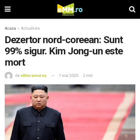
Acasa
Actualitate
Dezertor nord-coreean: Sunt
99% sigur. Kim Jong-un este
mort
de
eMaramureș
1 mai 2020
2 min