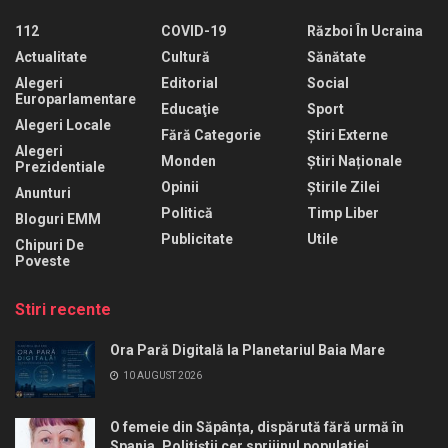
112
COVID-19
Război În Ucraina
Actualitate
Cultură
Sănătate
Alegeri
Editorial
Social
Europarlamentare
Educaţie
Sport
Alegeri Locale
Fără Categorie
Știri Externe
Alegeri
Monden
Știri Naționale
Prezidentiale
Opinii
Știrile Zilei
Anunturi
Politică
Timp Liber
Bloguri EMM
Publicitate
Utile
Chipuri De
Poveste
Stiri recente
Ora Pară Digitală la Planetariul Baia Mare
10 AUGUST 2026
O femeie din Săpânța, dispărută fără urmă în
Spania. Polițiștii cer sprijinul populației