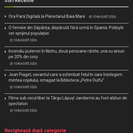
Stiri Recente
Ora Pară Digitală la Planetariul Baia Mare
10 AUGUST 2026
O femeie din Săpânța, dispărută fără urmă în Spania. Polițiștii
cer sprijinul populației
10 AUGUST 2026
Incendiu puternic în Nistru, două persoane rănite, una cu arsuri
pe 20% din corp
10 AUGUST 2026
Jean Piaget, savantul care a schimbat felul în care înțelegem
mintea copilului, omagiat la Biblioteca „Petre Dulfu”
10 AUGUST 2026
Filme sub cerul liber la Târgu Lăpuș! Jandarmii au fost alături de
spectatori
10 AUGUST 2026
Navighează după categorie