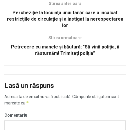
Stirea anterioara
Percheziţie la locuinţa unui tânăr care a încălcat
restricţiile de circulaţie şi a instigat la nerespectarea
lor
Stirea urmatoare
Petrecere cu manele și băutură: "Să vină poliția, îi
răsturnăm! Trimiteți poliția"
Lasă un răspuns
Adresa ta de email nu va fi publicată.
Câmpurile obligatorii sunt
*
marcate cu
Comentariu