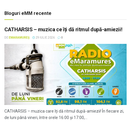
Bloguri eMM recente
CATHARSIS – muzica ce îți dă ritmul după-amiezii!
DE
EMARAMUREȘ
29 IULIE 2026
0
CATHARSIS – muzica care îți dă ritmul după-amiezii! În fiecare zi,
de luni până vineri, între orele 16:00 și 17:00,...