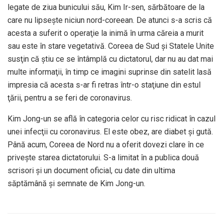
legate de ziua bunicului său, Kim Ir-sen, sărbătoare de la
care nu lipseşte niciun nord-coreean. De atunci s-a scris că
acesta a suferit o operaţie la inimă în urma căreia a murit
sau este în stare vegetativă. Coreea de Sud şi Statele Unite
susţin că ştiu ce se întâmplă cu dictatorul, dar nu au dat mai
multe informaţii, în timp ce imagini suprinse din satelit lasă
impresia că acesta s-ar fi retras într-o staţiune din estul
ţării, pentru a se feri de coronavirus.
Kim Jong-un se află în categoria celor cu risc ridicat în cazul
unei infecţii cu coronavirus. El este obez, are diabet şi gută.
Până acum, Coreea de Nord nu a oferit dovezi clare în ce
priveşte starea dictatorului. S-a limitat în a publica două
scrisori şi un document oficial, cu date din ultima
săptămână şi semnate de Kim Jong-un.