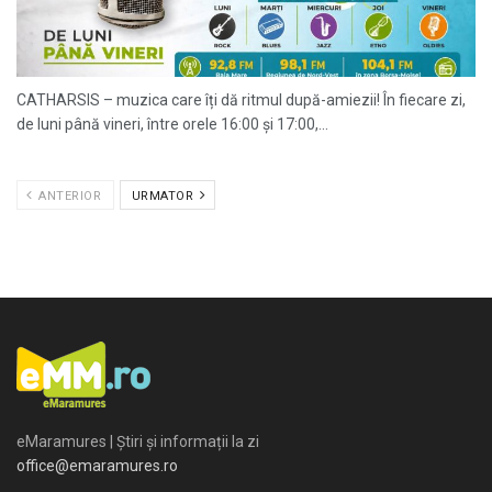
CATHARSIS – muzica care îți dă ritmul după-amiezii! În fiecare zi,
de luni până vineri, între orele 16:00 și 17:00,...
ANTERIOR
URMATOR
eMaramures | Știri și informații la zi
office@emaramures.ro