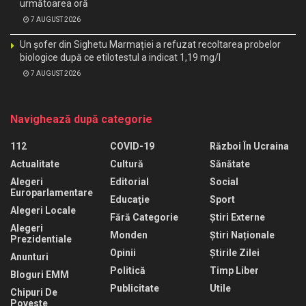
următoarea oră
7 AUGUST 2026
Un șofer din Sighetu Marmației a refuzat recoltarea probelor
biologice după ce etilotestul a indicat 1,19 mg/l
7 AUGUST 2026
Navighează după categorie
112
COVID-19
Război În Ucraina
Actualitate
Cultură
Sănătate
Alegeri
Editorial
Social
Europarlamentare
Educaţie
Sport
Alegeri Locale
Fără Categorie
Știri Externe
Alegeri
Monden
Știri Naționale
Prezidentiale
Opinii
Știrile Zilei
Anunturi
Politică
Timp Liber
Bloguri EMM
Publicitate
Utile
Chipuri De
Poveste