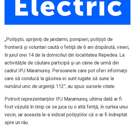
„Poliţiştii, sprijiniţi de jandarmi, pompieri, poliţişti de
frontieră şi voluntari caută o fetiţă de 6 ani dispărută, vineri,
în jurul orei 14 de la domiciliul din localitatea Repedea. La
activităţile de căutare participă şi un câine de urmă din
cadrul IPJ Maramureş. Persoanele care pot oferi informaţii
care să conducă la găsirea ei sunt rugate să sune la
numărul unic de urgenţă 112”, au spus sursele citate.
Potrivit reprezentanţilor IPJ Maramureş, ultima dată ar fi
fost văzută în timp ce se juca cu o altă fetiţă, în curtea unui
vecin, iar aceasta le-a indicat poliţiştilor că s-ar fi îndreptat
spre un râu.