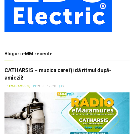
Bloguri eMM recente
CATHARSIS – muzica care îți dă ritmul după-
amiezii!
DE
EMARAMUREȘ
29 IULIE 2026
0