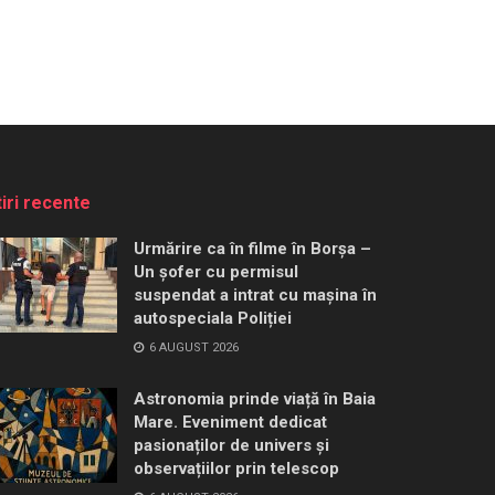
tiri recente
Urmărire ca în filme în Borșa –
Un șofer cu permisul
suspendat a intrat cu mașina în
autospeciala Poliției
6 AUGUST 2026
Astronomia prinde viață în Baia
Mare. Eveniment dedicat
pasionaților de univers și
observațiilor prin telescop