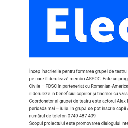
Încep înscrierile pentru formarea grupei de teatru f
pe care îl derulează membri ASSOC. Este un progr
Civile – FDSC în parteneriat cu Romanian-Americ
îl deruleze în beneficiul copiilor și tinerilor cu vâr
Coordonator al grupei de teatru este actorul Alex 
perioada mai – iulie. În grupă se pot înscrie copii ș
numărul de telefon 0749 487 409.
Scopul proiectului este promovarea dialogului inter