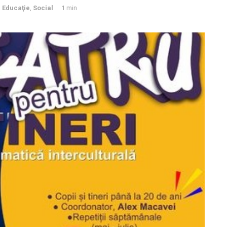
,
Educaţie
,
Social
1 min