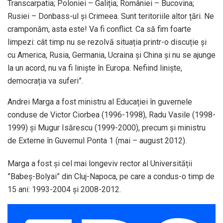
Transcarpatia; Poloniei – Galiția; României – Bucovina;
Rusiei – Donbass-ul și Crimeea. Sunt teritoriile altor țări. Ne
cramponăm, asta este! Va fi conflict. Ca să fim foarte
limpezi: cât timp nu se rezolvă situația printr-o discuție și
cu America, Rusia, Germania, Ucraina și China și nu se ajunge
la un acord, nu va fi liniște în Europa. Nefiind liniște,
democrația va suferi”.
Andrei Marga a fost ministru al Educației în guvernele
conduse de Victor Ciorbea (1996-1998), Radu Vasile (1998-
1999) și Mugur Isărescu (1999-2000), precum și ministru
de Externe în Guvernul Ponta 1 (mai – august 2012).
Marga a fost și cel mai longeviv rector al Universității
”Babeș-Bolyai” din Cluj-Napoca, pe care a condus-o timp de
15 ani: 1993-2004 și 2008-2012.