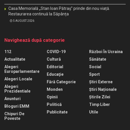
Casa Memorială „Stan Ioan Pătraș” prinde din nou viață.
Restaurarea continuă la Săpânța
5 AUGUST 2026
Navighează după categorie
112
COVID-19
Război În Ucraina
Actualitate
Cultură
Sănătate
Alegeri
Editorial
Social
Europarlamentare
Educaţie
Sport
Alegeri Locale
Fără Categorie
Știri Externe
Alegeri
Monden
Știri Naționale
Prezidentiale
Opinii
Știrile Zilei
Anunturi
Politică
Timp Liber
Bloguri EMM
Publicitate
Utile
Chipuri De
Poveste