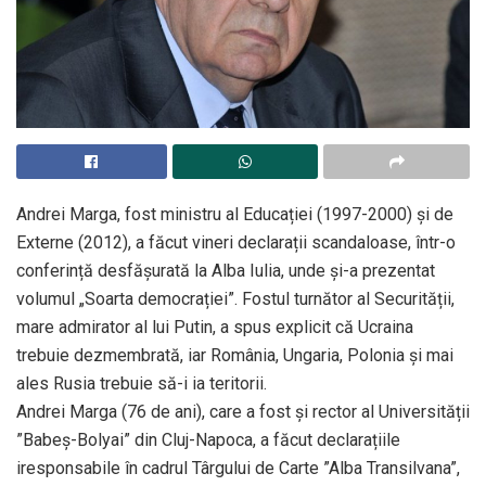
Andrei Marga, fost ministru al Educației (1997-2000) și de
Externe (2012), a făcut vineri declarații scandaloase, într-o
conferință desfășurată la Alba Iulia, unde și-a prezentat
volumul „Soarta democrației”. Fostul turnător al Securității,
mare admirator al lui Putin, a spus explicit că Ucraina
trebuie dezmembrată, iar România, Ungaria, Polonia și mai
ales Rusia trebuie să-i ia teritorii.
Andrei Marga (76 de ani), care a fost și rector al Universității
”Babeș-Bolyai” din Cluj-Napoca, a făcut declarațiile
iresponsabile în cadrul Târgului de Carte ”Alba Transilvana”,