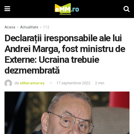
Acasa
Actualitate
112
Declarații iresponsabile ale lui
Andrei Marga, fost ministru de
Externe: Ucraina trebuie
dezmembrată
de
eMaramureș
17 septembrie 2022
2 min