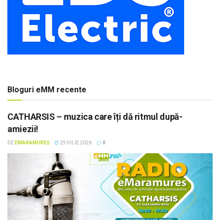
Bloguri eMM recente
CATHARSIS – muzica care îți dă ritmul după-
amiezii!
DE
EMARAMUREȘ
29 IULIE 2026
0