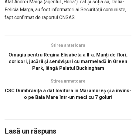
Atât Andrei Marga (agentul „Horia”), cât și soția sa, Delia-
Felicia Marga, au fost informatori ai Securității comuniste,
fapt confirmat de raportul CNSAS.
Stirea anterioara
Omagiu pentru Regina Elisabeta a II-a. Munți de flori,
scrisori, jucării şi sendvişuri cu marmeladă în Green
Park, lângă Palatul Buckingham
Stirea urmatoare
CSC Dumbrăviţa a dat lovitura în Maramureş și a învins-
o pe Baia Mare într-un meci cu 7 goluri
Lasă un răspuns