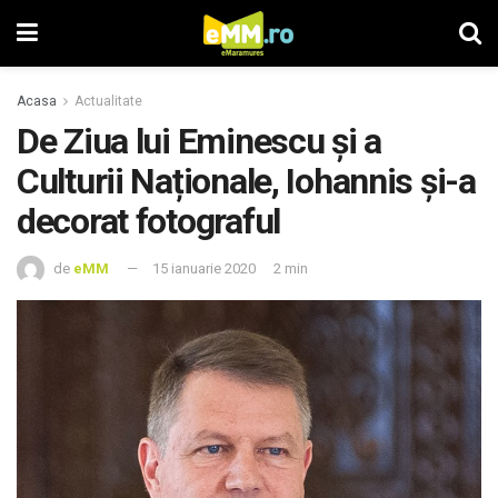
Acasa
Actualitate
De Ziua lui Eminescu și a
Culturii Naționale, Iohannis și-a
decorat fotograful
de
eMM
15 ianuarie 2020
2 min