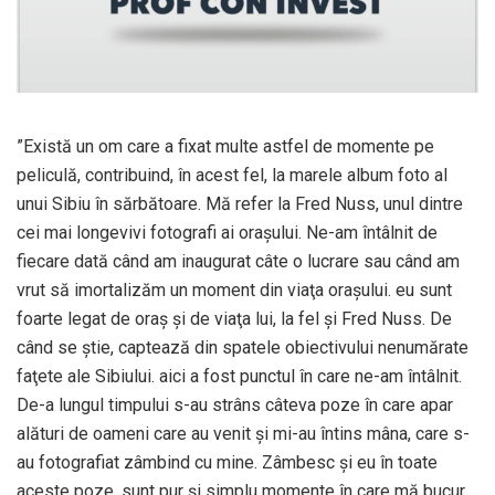
”Există un om care a fixat multe astfel de momente pe
peliculă, contribuind, în acest fel, la marele album foto al
unui Sibiu în sărbătoare. Mă refer la Fred Nuss, unul dintre
cei mai longevivi fotografi ai oraşului. Ne-am întâlnit de
fiecare dată când am inaugurat câte o lucrare sau când am
vrut să imortalizăm un moment din viaţa oraşului. eu sunt
foarte legat de oraş şi de viaţa lui, la fel şi Fred Nuss. De
când se ştie, captează din spatele obiectivului nenumărate
faţete ale Sibiului. aici a fost punctul în care ne-am întâlnit.
De-a lungul timpului s-au strâns câteva poze în care apar
alături de oameni care au venit şi mi-au întins mâna, care s-
au fotografiat zâmbind cu mine. Zâmbesc şi eu în toate
aceste poze. sunt pur şi simplu momente în care mă bucur