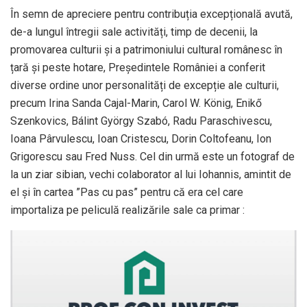
În semn de apreciere pentru contribuția excepțională avută,
de-a lungul întregii sale activități, timp de decenii, la
promovarea culturii și a patrimoniului cultural românesc în
țară și peste hotare, Președintele României a conferit
diverse ordine unor personalități de excepție ale culturii,
precum Irina Sanda Cajal-Marin, Carol W. König, Enikő
Szenkovics, Bálint György Szabó, Radu Paraschivescu,
Ioana Pârvulescu, Ioan Cristescu, Dorin Coltofeanu, Ion
Grigorescu sau Fred Nuss. Cel din urmă este un fotograf de
la un ziar sibian, vechi colaborator al lui Iohannis, amintit de
el și în cartea ”Pas cu pas” pentru că era cel care
importaliza pe peliculă realizările sale ca primar :