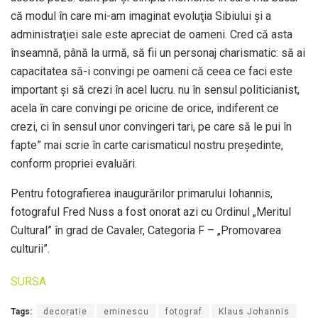
că modul în care mi-am imaginat evoluţia Sibiului şi a
administraţiei sale este apreciat de oameni. Cred că asta
înseamnă, până la urmă, să fii un personaj charismatic: să ai
capacitatea să-i convingi pe oameni că ceea ce faci este
important şi să crezi în acel lucru. nu în sensul politicianist,
acela în care convingi pe oricine de orice, indiferent ce
crezi, ci în sensul unor convingeri tari, pe care să le pui în
fapte” mai scrie în carte carismaticul nostru președinte,
conform propriei evaluări.
Pentru fotografierea inaugurărilor primarului Iohannis,
fotograful Fred Nuss a fost onorat azi cu Ordinul „Meritul
Cultural” în grad de Cavaler, Categoria F – „Promovarea
culturii”.
SURSA
Tags:
decoratie
eminescu
fotograf
Klaus Johannis