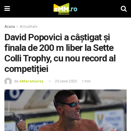
Acasa
Actualitate
David Popovici a câștigat și
finala de 200 m liber la Sette
Colli Trophy, cu nou record al
competiției
de
eMaramureș
25 iunie 2023
1 min