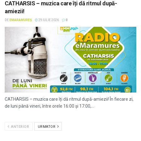
CATHARSIS – muzica care îți dă ritmul după-
amiezii!
DE
EMARAMUREȘ
29 IULIE 2026
0
CATHARSIS – muzica care îți dă ritmul după-amiezii! În fiecare zi,
de luni până vineri, între orele 16:00 și 17:00,...
ANTERIOR
URMATOR