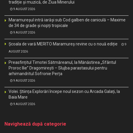
tradiție și muzică, de Ziua Minerului
9 AUGUST 2026
Maramureșul intră iarăși sub Cod galben de caniculă – Maxime
de 34 de grade și nopți tropicale
9 AUGUST 2026
Școala de vară MERITO Maramureș revine cu o nouă ediție
9
AUGUST 2026
Preasfințitul Timotei Sătmăreanul, la Mănăstirea „Sfântul
Proroc Ilie” Dragomirești – Slujba parastasului pentru
arhimandritul Sofronie Perța
9 AUGUST 2026
Volei. Știința Explorări începe noul sezon cu Arcada Galați, la
Baia Mare
9 AUGUST 2026
Navighează după categorie