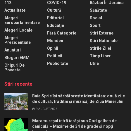
112
COVID-19
Război În Ucraina
Actualitate
Cultură
Sănătate
Alegeri
Editorial
Social
Europarlamentare
Educaţie
Sport
Alegeri Locale
Fără Categorie
Știri Externe
Alegeri
Monden
Știri Naționale
Prezidentiale
Opinii
Știrile Zilei
Anunturi
Politică
Timp Liber
Bloguri EMM
Publicitate
Utile
Chipuri De
Poveste
Stiri recente
Baia Sprie își sărbătorește identitatea: două zile
de cultură, tradiție și muzică, de Ziua Minerului
9 AUGUST 2026
Maramureșul intră iarăși sub Cod galben de
caniculă – Maxime de 34 de grade și nopți