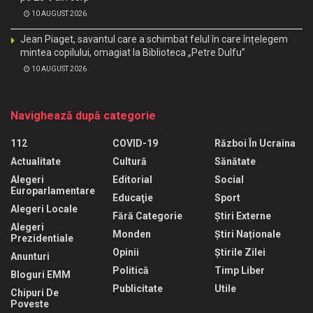
10 AUGUST 2026
Jean Piaget, savantul care a schimbat felul în care înțelegem
mintea copilului, omagiat la Biblioteca „Petre Dulfu”
10 AUGUST 2026
Navighează după categorie
112
COVID-19
Război În Ucraina
Actualitate
Cultură
Sănătate
Alegeri
Editorial
Social
Europarlamentare
Educaţie
Sport
Alegeri Locale
Fără Categorie
Știri Externe
Alegeri
Monden
Știri Naționale
Prezidentiale
Opinii
Știrile Zilei
Anunturi
Politică
Timp Liber
Bloguri EMM
Publicitate
Utile
Chipuri De
Poveste