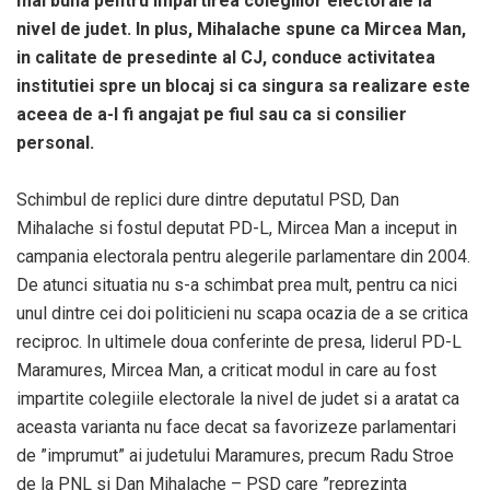
mai buna pentru impartirea colegiilor electorale la
nivel de judet. In plus, Mihalache spune ca Mircea Man,
in calitate de presedinte al CJ, conduce activitatea
institutiei spre un blocaj si ca singura sa realizare este
aceea de a-l fi angajat pe fiul sau ca si consilier
personal.
Schimbul de replici dure dintre deputatul PSD, Dan
Mihalache si fostul deputat PD-L, Mircea Man a inceput in
campania electorala pentru alegerile parlamentare din 2004.
De atunci situatia nu s-a schimbat prea mult, pentru ca nici
unul dintre cei doi politicieni nu scapa ocazia de a se critica
reciproc. In ultimele doua conferinte de presa, liderul PD-L
Maramures, Mircea Man, a criticat modul in care au fost
impartite colegiile electorale la nivel de judet si a aratat ca
aceasta varianta nu face decat sa favorizeze parlamentari
de ”imprumut” ai judetului Maramures, precum Radu Stroe
de la PNL si Dan Mihalache – PSD care ”reprezinta