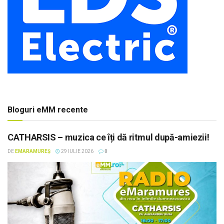
Bloguri eMM recente
CATHARSIS – muzica ce îți dă ritmul după-amiezii!
DE
EMARAMUREȘ
29 IULIE 2026
0