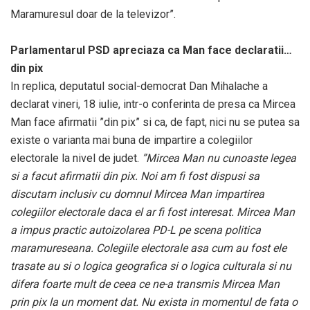
Maramuresul doar de la televizor”.
Parlamentarul PSD apreciaza ca Man face declaratii…
din pix
In replica, deputatul social-democrat Dan Mihalache a
declarat vineri, 18 iulie, intr-o conferinta de presa ca Mircea
Man face afirmatii ”din pix” si ca, de fapt, nici nu se putea sa
existe o varianta mai buna de impartire a colegiilor
electorale la nivel de judet.
”Mircea Man nu cunoaste legea
si a facut afirmatii din pix. Noi am fi fost dispusi sa
discutam inclusiv cu domnul Mircea Man impartirea
colegiilor electorale daca el ar fi fost interesat. Mircea Man
a impus practic autoizolarea PD-L pe scena politica
maramureseana. Colegiile electorale asa cum au fost ele
trasate au si o logica geografica si o logica culturala si nu
difera foarte mult de ceea ce ne-a transmis Mircea Man
prin pix la un moment dat. Nu exista in momentul de fata o