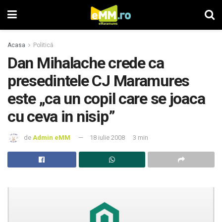
Acasa
Politică
Dan Mihalache crede ca
presedintele CJ Maramures
este „ca un copil care se joaca
cu ceva in nisip”
de
Admin eMM
18 iulie 2008
3 min