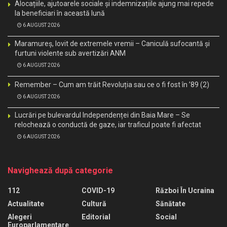
Alocațiile, ajutoarele sociale și indemnizațiile ajung mai repede
la beneficiari în această lună
6 AUGUST 2026
Maramureș, lovit de extremele vremii – Caniculă sufocantă și
furtuni violente sub avertizări ANM
6 AUGUST 2026
Remember – Cum am trăit Revoluția sau ce o fi fost în ’89 (2)
6 AUGUST 2026
Lucrări pe bulevardul Independenței din Baia Mare – Se
relochează o conductă de gaze, iar traficul poate fi afectat
6 AUGUST 2026
Navighează după categorie
112
COVID-19
Război În Ucraina
Actualitate
Cultură
Sănătate
Alegeri
Editorial
Social
Europarlamentare