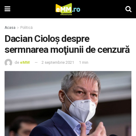
Acasa
Politică
Dacian Cioloş despre
sermnarea moţiunii de cenzură
de
eMM
2 septembrie 2021
1 min