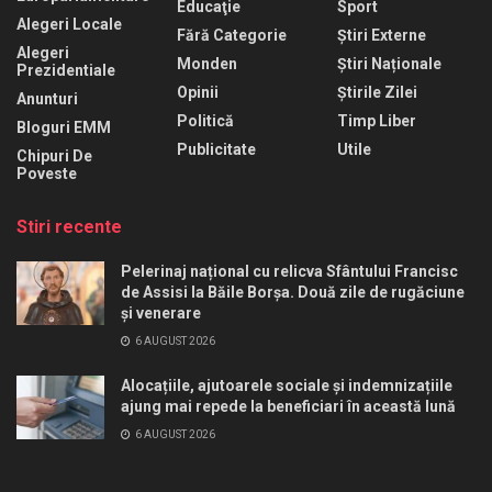
Educaţie
Sport
Alegeri Locale
Fără Categorie
Știri Externe
Alegeri
Monden
Știri Naționale
Prezidentiale
Opinii
Știrile Zilei
Anunturi
Politică
Timp Liber
Bloguri EMM
Publicitate
Utile
Chipuri De
Poveste
Stiri recente
Pelerinaj național cu relicva Sfântului Francisc
de Assisi la Băile Borșa. Două zile de rugăciune
și venerare
6 AUGUST 2026
Alocațiile, ajutoarele sociale și indemnizațiile
ajung mai repede la beneficiari în această lună
6 AUGUST 2026