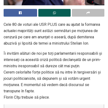
Cele 80 de voturi ale USR PLUS care au ajutat la formarea
actualei majorități sunt astăzi semnături pe moțiunea de
cenzură pe care am anunțat-o aseară, după demiterea
abuzivă și lipsită de temei a ministrului Stelian Ion.
Îi invităm alături de noi pe toți parlamentarii responsabili și
interesați ca această criză politică declanșată de un prim-
ministru iresponsabil să dureze cât mai puțin.
Cerem celorlalte forțe politice să nu intre în tergiversări și
jocuri politicianiste, să depunem și să votăm urgent
moțiunea. E momentul să vedem dacă discursul se
transpune în fapte.
Florin Cîţu trebuie să plece.