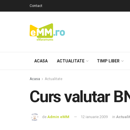
Contact
ACASA
ACTUALITATE
TIMP LIBER
Acasa
Actualitate
Curs valutar B
de
Admin eMM
12 ianuarie 2009
in
Actuali