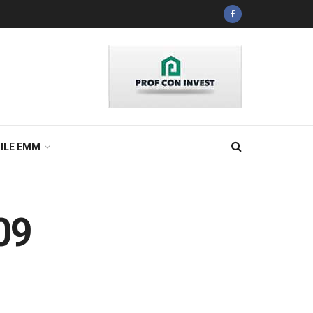
ILE EMM
09