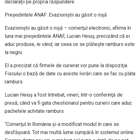
declaraţii pe propria răspundere.
Președintele ANAF: Evazioniștii au găsit o nișă
Evazioniştii au găsit o nişă – comerţul electronic, afirma în
luna mai preşedintele ANAF, Lucian Heiuş, precizând că ei
aduc produse, le vând, iar ceea ce se plăteşte ramburs este
la negru.
El a precizat că firmele de curierat vor pune la dispoziţia
Fiscului o bază de date cu aceste livrări care se fac cu plata
ramburs.
Lucian Heiuş a fost întrebat, vineri, într-o conferinţă de
presă, când va fi gata chestionarul pentru curierii care aduc
pachetele achitate ramburs.
“Comerţul în România şi-a modificat modul în care se
desfăşoară. Tot mai multă lume cumpără în sistemul online.