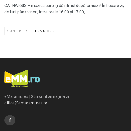
CATHARSIS – muzica care îți dă ritmul după-amiezii! În fiecare zi,
de luni până vineri, între orele 16:00 și 17:00,...
ANTERIOR
URMATOR
eMaramures | Știri și informații la zi
office@emaramures.ro