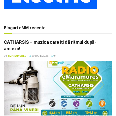
Bloguri eMM recente
CATHARSIS – muzica care îți dă ritmul după-
amiezii!
DE
EMARAMUREȘ
29 IULIE 2026
0