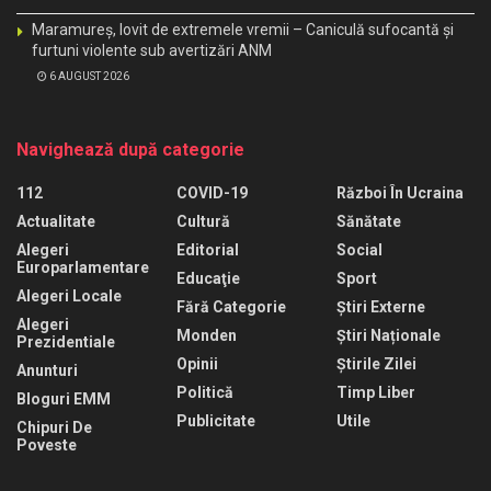
Maramureș, lovit de extremele vremii – Caniculă sufocantă și
furtuni violente sub avertizări ANM
6 AUGUST 2026
Navighează după categorie
112
COVID-19
Război În Ucraina
Actualitate
Cultură
Sănătate
Alegeri
Editorial
Social
Europarlamentare
Educaţie
Sport
Alegeri Locale
Fără Categorie
Știri Externe
Alegeri
Monden
Știri Naționale
Prezidentiale
Opinii
Știrile Zilei
Anunturi
Politică
Timp Liber
Bloguri EMM
Publicitate
Utile
Chipuri De
Poveste