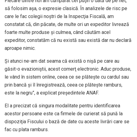
Fiecare dintre noi am cumpărat cel puţin o dată de pe net,
să folosim aşa, o expresie clasică. În analizele de risc pe
care le fac colegii noştri de la Inspecţia Fiscală, am
constatat că, din păcate, de multe ori un expeditor livrează
foarte multe produse şi culmea, când căutăm acel
expeditor, constatăm că nu există sau există dar nu declară
aproape nimic.
Şi atunci ne-am dat seama că există o nişă pe care au
găsit-o evazioniştii, acest comerţ electronic. Aduc produse,
le vând în sistem online, ceea ce se plăteşte cu cardul sau
prin bancă şi îl înregistrează, ceea ce plăteşte ramburs,
este la negru”, a explicat preşedintele ANAF.
El a precizat că singura modalitate pentru identificarea
acestor persoane este ca firmele de curierat să pună la
dispoziţia Fiscului o bază de date cu aceste livrări care se
fac cu plata ramburs.