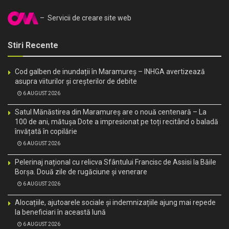
– Servicii de creare site web
Stiri Recente
Cod galben de inundații în Maramureș – INHGA avertizează
asupra viiturilor și creșterilor de debite
6 AUGUST 2026
Satul Mănăstirea din Maramureș are o nouă centenară – La
100 de ani, mătușa Dote a impresionat pe toți recitând o baladă
învățată în copilărie
6 AUGUST 2026
Pelerinaj național cu relicva Sfântului Francisc de Assisi la Băile
Borșa. Două zile de rugăciune și venerare
6 AUGUST 2026
Alocațiile, ajutoarele sociale și indemnizațiile ajung mai repede
la beneficiari în această lună
6 AUGUST 2026